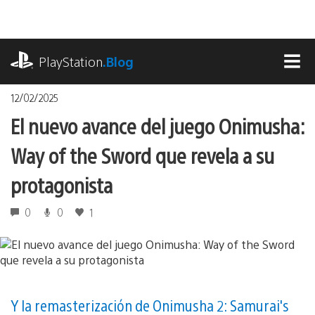
Pasa
al
contenido
playstation.com
PlayStation
.Blog
MEN
12/02/2025
El nuevo avance del juego Onimusha:
Way of the Sword que revela a su
protagonista
0
0
1
Y la remasterización de Onimusha 2: Samurai's