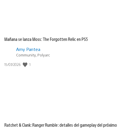
Mañana se lanza Moss: The Forgotten Relic en PS5
Amy Pantea
Community, Polyarc
Fecha
1
15/07/2026
de
publicación:
Ratchet & Clank: Ranger Rumble: detalles del gameplay del próximo