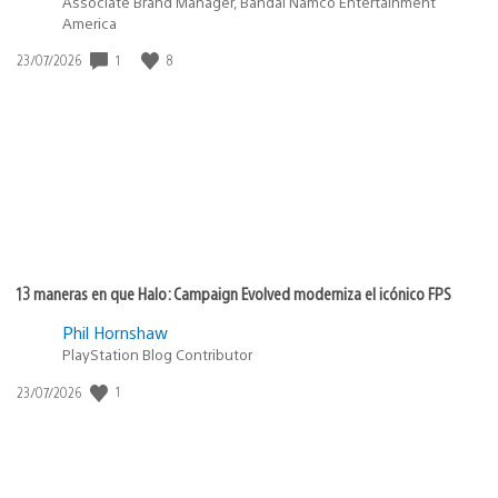
Associate Brand Manager, Bandai Namco Entertainment
America
Fecha
1
8
23/07/2026
de
publicación:
13 maneras en que Halo: Campaign Evolved moderniza el icónico FPS
Phil Hornshaw
PlayStation Blog Contributor
Fecha
1
23/07/2026
de
publicación: