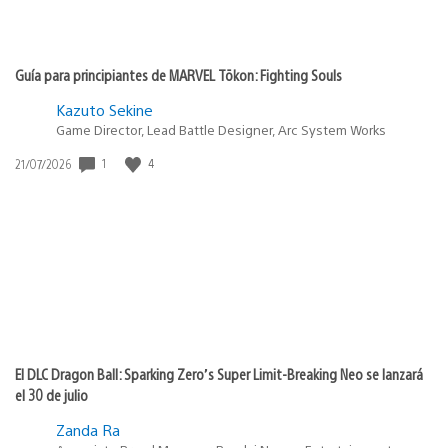
Guía para principiantes de MARVEL Tōkon: Fighting Souls
Kazuto Sekine
Game Director, Lead Battle Designer, Arc System Works
Fecha
1
4
21/07/2026
de
publicación:
El DLC Dragon Ball: Sparking Zero’s Super Limit-Breaking Neo se lanzará
el 30 de julio
Zanda Ra