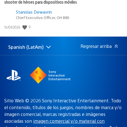
shooter de héroes para dispositivos móviles
Stanislas Dewavrin
Chief Executive Officer, OH BIBI
Fecha
9
15/07/2026
de
publicación:
Regresar arriba
Spanish (LatAm)
Elige
Región
una
actual:
región
Sony
Interactive
Entertainment
Sitio Web © 2026 Sony Interactive Entertainment. Todo
el contenido, títulos de los juegos, nombres de marca y/o
imagen comercial, marcas registradas e imágenes
asociadas son
imagen comercial y/o material con