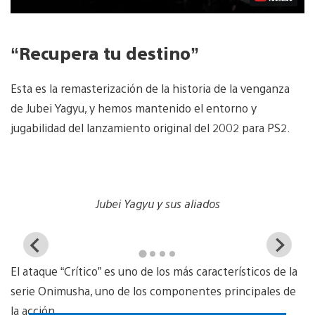
“Recupera tu destino”
Esta es la remasterización de la historia de la venganza
de Jubei Yagyu, y hemos mantenido el entorno y
jugabilidad del lanzamiento original del 2002 para PS2.
Jubei Yagyu y sus aliados
View
Vi
and
a
El ataque “Crítico” es uno de los más característicos de la
download
d
image
i
serie Onimusha, uno de los componentes principales de
la acción.