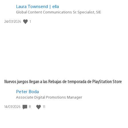
Laura Townsend | ella
Global Content Communications Sr. Specialist, SIE
Fecha
1
24/07/2026
de
publicación:
Nuevos juegos llegan a las Rebajas de temporada de PlayStation Store
Peter Boda
Associate Digital Promotions Manager
Fecha
8
11
14/07/2026
de
publicación: