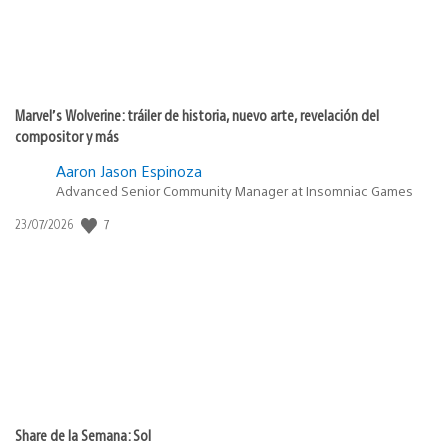
Marvel’s Wolverine: tráiler de historia, nuevo arte, revelación del
compositor y más
Aaron Jason Espinoza
Advanced Senior Community Manager at Insomniac Games
Fecha
7
23/07/2026
de
publicación:
Share de la Semana: Sol