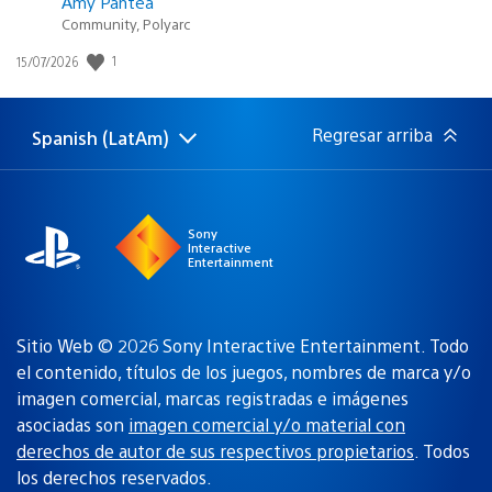
Amy Pantea
Community, Polyarc
Fecha
1
15/07/2026
de
publicación:
Regresar arriba
Spanish (LatAm)
Elige
Región
una
actual:
región
Sony
Interactive
Entertainment
Sitio Web © 2026 Sony Interactive Entertainment. Todo
el contenido, títulos de los juegos, nombres de marca y/o
imagen comercial, marcas registradas e imágenes
asociadas son
imagen comercial y/o material con
derechos de autor de sus respectivos propietarios
. Todos
los derechos reservados.