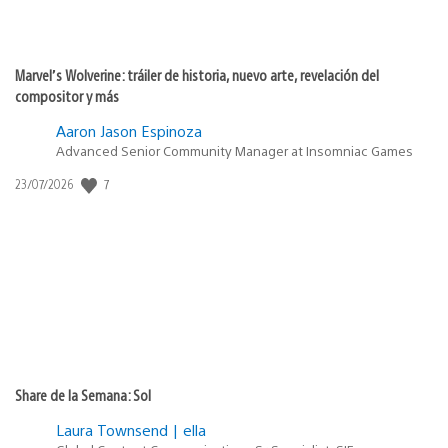
Marvel’s Wolverine: tráiler de historia, nuevo arte, revelación del
compositor y más
Aaron Jason Espinoza
Advanced Senior Community Manager at Insomniac Games
Fecha
7
23/07/2026
de
publicación:
Share de la Semana: Sol
Laura Townsend | ella