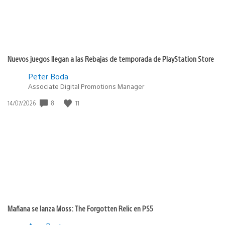
Nuevos juegos llegan a las Rebajas de temporada de PlayStation Store
Peter Boda
Associate Digital Promotions Manager
Fecha
8
11
14/07/2026
de
publicación:
Mañana se lanza Moss: The Forgotten Relic en PS5