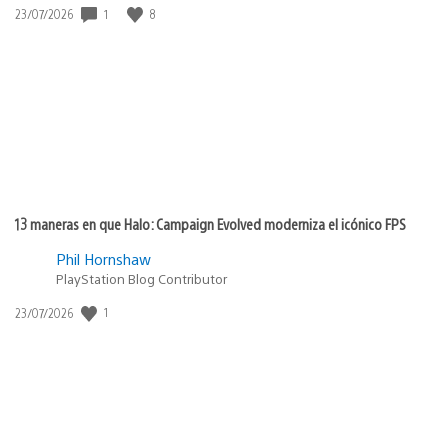
Fecha
1
8
23/07/2026
de
publicación:
13 maneras en que Halo: Campaign Evolved moderniza el icónico FPS
Phil Hornshaw
PlayStation Blog Contributor
Fecha
1
23/07/2026
de
publicación: