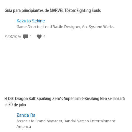
Guía para principiantes de MARVEL Tōkon: Fighting Souls
Kazuto Sekine
Game Director, Lead Battle Designer, Arc System Works
Fecha
1
4
21/07/2026
de
publicación:
El DLC Dragon Ball: Sparking Zero’s Super Limit-Breaking Neo se lanzará
el 30 de julio
Zanda Ra
Associate Brand Manager, Bandai Namco Entertainment
America