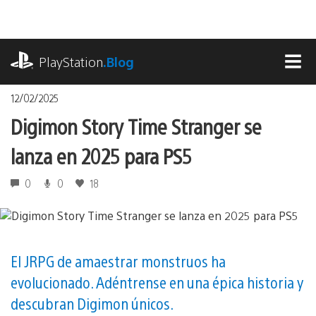
Pasa
al
contenido
playstation.com
PlayStation
.Blog
MEN
12/02/2025
Digimon Story Time Stranger se
lanza en 2025 para PS5
0
0
18
El JRPG de amaestrar monstruos ha
evolucionado. Adéntrense en una épica historia y
descubran Digimon únicos.