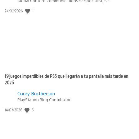
Global Content Communications Sr. Specialist, SIE
Fecha
1
24/07/2026
de
publicación:
19 juegos imperdibles de PS5 que llegarán a tu pantalla más tarde en
2026
Corey Brotherson
PlayStation Blog Contributor
Fecha
6
14/07/2026
de
publicación: