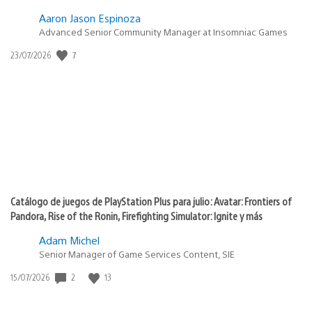
Aaron Jason Espinoza
Advanced Senior Community Manager at Insomniac Games
Fecha
7
23/07/2026
de
publicación:
Catálogo de juegos de PlayStation Plus para julio: Avatar: Frontiers of
Pandora, Rise of the Ronin, Firefighting Simulator: Ignite y más
Adam Michel
Senior Manager of Game Services Content, SIE
Fecha
2
13
15/07/2026
de
publicación: