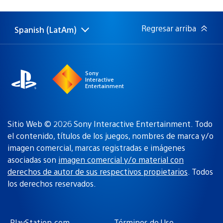
de
publicación:
Regresar arriba
Spanish (LatAm)
Elige
Región
una
actual:
región
Sony
Interactive
Entertainment
Sitio Web © 2026 Sony Interactive Entertainment. Todo
el contenido, títulos de los juegos, nombres de marca y/o
imagen comercial, marcas registradas e imágenes
asociadas son
imagen comercial y/o material con
derechos de autor de sus respectivos propietarios
. Todos
los derechos reservados.
PlayStation.com
Términos de Uso