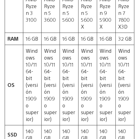
Ryze
Ryze
Ryze
Ryze
Ryze
Ryze
n 3
n 5
n 5
n 5
n 9
n 7
3100
3600
5600
5600
5900
7800
X
X
X3D
RAM
16 GB
16 GB
16 GB
16 GB
16 GB
32 GB
Wind
Wind
Wind
Wind
Wind
Wind
ows
ows
ows
ows
ows
ows
10/11
10/11
10/11
10/11
10/11
10/11
64-
64-
64-
64-
64-
64-
bit
bit
bit
bit
bit
bit
OS
(versi
(versi
(versi
(versi
(versi
(versi
ón
ón
ón
ón
ón
ón
1909
1909
1909
1909
1909
1909
o
o
o
o
o
o
super
super
super
super
super
super
ior)
ior)
ior)
ior)
ior)
ior)
140
140
140
140
140
140
SSD
GB
GB
GB
GB
GB
GB