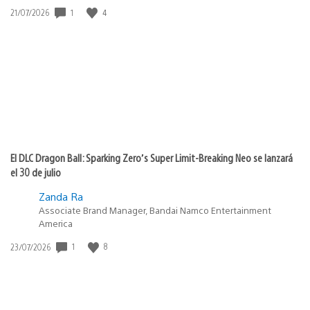
Fecha
1
4
21/07/2026
de
publicación:
El DLC Dragon Ball: Sparking Zero’s Super Limit-Breaking Neo se lanzará
el 30 de julio
Zanda Ra
Associate Brand Manager, Bandai Namco Entertainment
America
Fecha
1
8
23/07/2026
de
publicación: