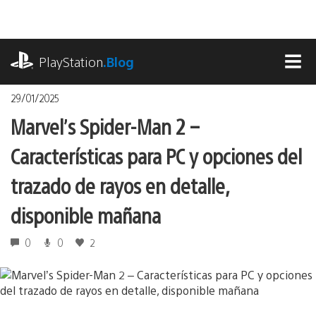
Pasa
al
contenido
playstation.com
PlayStation
.Blog
MEN
29/01/2025
Marvel’s Spider-Man 2 –
Características para PC y opciones del
trazado de rayos en detalle,
disponible mañana
0
0
2