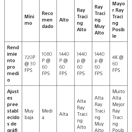
Mayo
Ray
Ray
r Ray
Reco
Traci
Míni
Traci
Traci
men
Alto
ng
mo
ng
ng
dado
Muy
Alto
Posib
Alto
le
Rend
imie
1080
1440
1440
1440
720P
4K @
nto
P @
P @
p @
p @
@ 30
60
pro
60
60
60
60
FPS
FPS
medi
FPS
FPS
FPS
FPS
o
Ajust
Muito
es
Alta
Alta
Alta
pree
Ray
Mejor
Ray
stabl
Muy
Medi
Traci
Ray
Alta
Traci
ecido
baja
a
ng
Traci
ng
s de
Muy
ng
Alto
gráfi
Alto
Posib