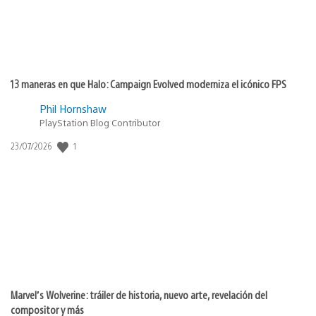
13 maneras en que Halo: Campaign Evolved moderniza el icónico FPS
Phil Hornshaw
PlayStation Blog Contributor
Fecha
1
23/07/2026
de
publicación:
Marvel’s Wolverine: tráiler de historia, nuevo arte, revelación del
compositor y más