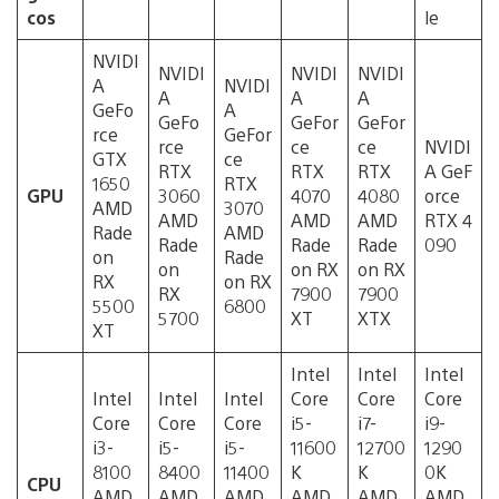
cos
le
NVIDI
NVIDI
NVIDI
NVIDI
A
NVIDI
A
A
A
GeFo
A
GeFo
GeFor
GeFor
rce
GeFor
rce
ce
ce
NVIDI
GTX
ce
RTX
RTX
RTX
A GeF
1650
RTX
GPU
3060
4070
4080
orce
AMD
3070
AMD
AMD
AMD
RTX 4
Rade
AMD
Rade
Rade
Rade
090
on
Rade
on
on RX
on RX
RX
on RX
RX
7900
7900
5500
6800
5700
XT
XTX
XT
Intel
Intel
Intel
Intel
Intel
Intel
Core
Core
Core
Core
Core
Core
i5-
i7-
i9-
i3-
i5-
i5-
11600
12700
1290
8100
8400
11400
K
K
0K
CPU
AMD
AMD
AMD
AMD
AMD
AMD