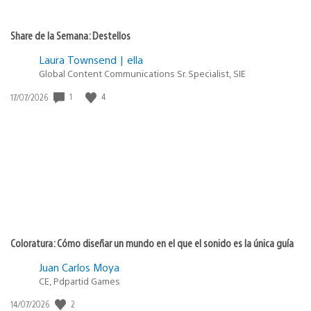
Share de la Semana: Destellos
Laura Townsend | ella
Global Content Communications Sr. Specialist, SIE
Fecha
1
4
17/07/2026
de
publicación:
Coloratura: Cómo diseñar un mundo en el que el sonido es la única guía
Juan Carlos Moya
CE, Pdpartid Games
Fecha
2
14/07/2026