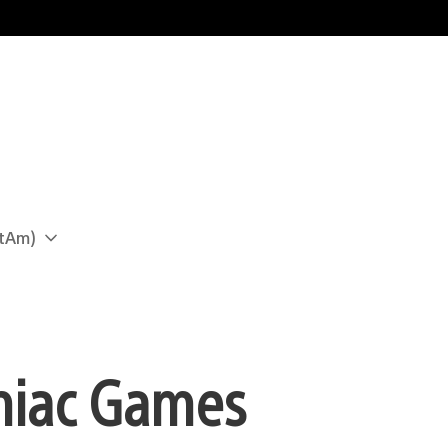
atAm)
mniac Games