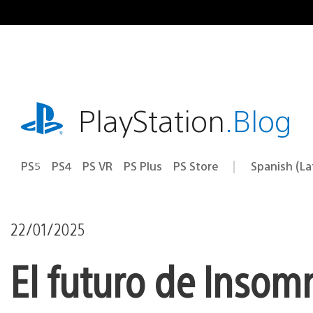
Pasa
al
contenido
playstation.com
PlayStation
.Blog
PS5
PS4
PS VR
PS Plus
PS Store
Spanish (L
Elige
Región
una
actual:
región
22/01/2025
El futuro de Inso