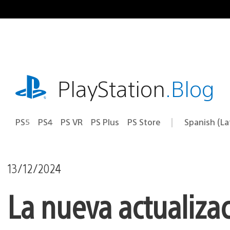
Pasa
al
contenido
playstation.com
PlayStation
.Blog
PS5
PS4
PS VR
PS Plus
PS Store
Spanish (L
Elige
Región
una
actual:
región
13/12/2024
La nueva actualizac