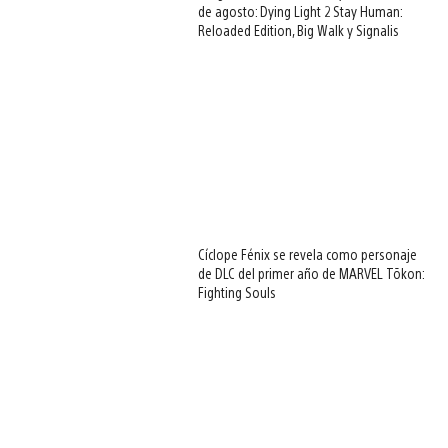
de agosto: Dying Light 2 Stay Human:
Reloaded Edition, Big Walk y Signalis
Cíclope Fénix se revela como personaje
de DLC del primer año de MARVEL Tōkon:
Fighting Souls
View
and
download
image