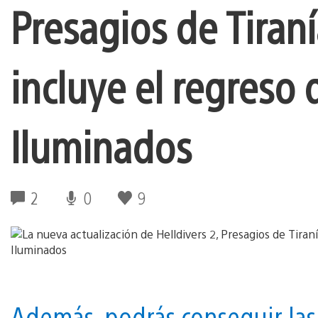
Presagios de Tiraní
incluye el regreso d
Iluminados
2
0
9
Además, podrás conseguir las 