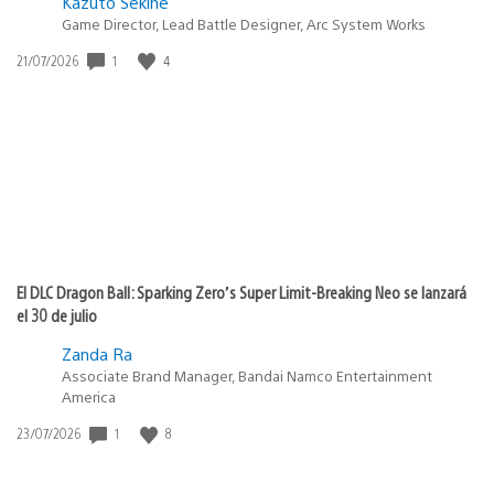
Kazuto Sekine
Game Director, Lead Battle Designer, Arc System Works
Fecha
1
4
21/07/2026
de
publicación:
El DLC Dragon Ball: Sparking Zero’s Super Limit-Breaking Neo se lanzará
el 30 de julio
Zanda Ra
Associate Brand Manager, Bandai Namco Entertainment
America
Fecha
1
8
23/07/2026
de
publicación: