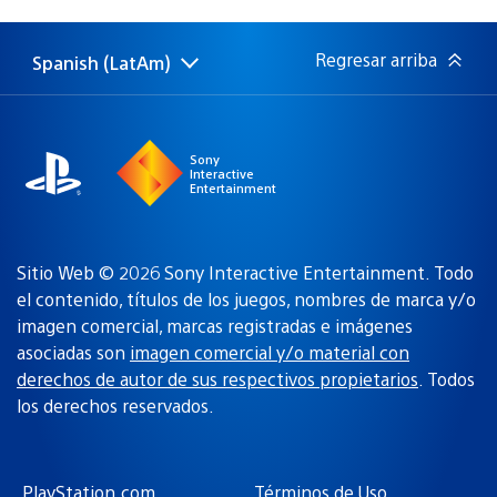
de
publicación:
Regresar arriba
Spanish (LatAm)
Elige
Región
una
actual:
región
Sony
Interactive
Entertainment
Sitio Web © 2026 Sony Interactive Entertainment. Todo
el contenido, títulos de los juegos, nombres de marca y/o
imagen comercial, marcas registradas e imágenes
asociadas son
imagen comercial y/o material con
derechos de autor de sus respectivos propietarios
. Todos
los derechos reservados.
PlayStation.com
Términos de Uso