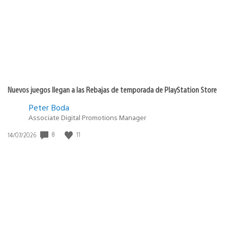
publicación:
Nuevos juegos llegan a las Rebajas de temporada de PlayStation Store
Peter Boda
Associate Digital Promotions Manager
Fecha
8
11
14/07/2026
de
publicación: