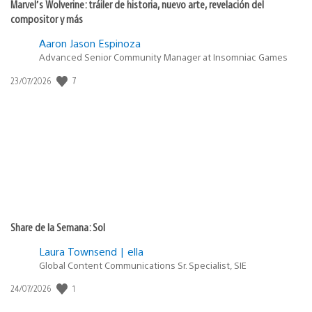
Marvel’s Wolverine: tráiler de historia, nuevo arte, revelación del
compositor y más
Aaron Jason Espinoza
Advanced Senior Community Manager at Insomniac Games
Fecha
7
23/07/2026
de
publicación:
Share de la Semana: Sol
Laura Townsend | ella
Global Content Communications Sr. Specialist, SIE
Fecha
1
24/07/2026
de