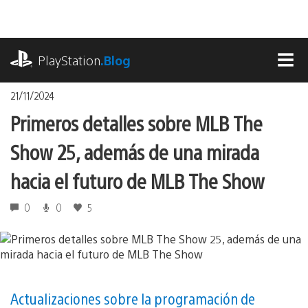
Pasa
al
contenido
playstation.com
PlayStation
.Blog
MEN
21/11/2024
Primeros detalles sobre MLB The
Show 25, además de una mirada
hacia el futuro de MLB The Show
0
0
5
Actualizaciones sobre la programación de