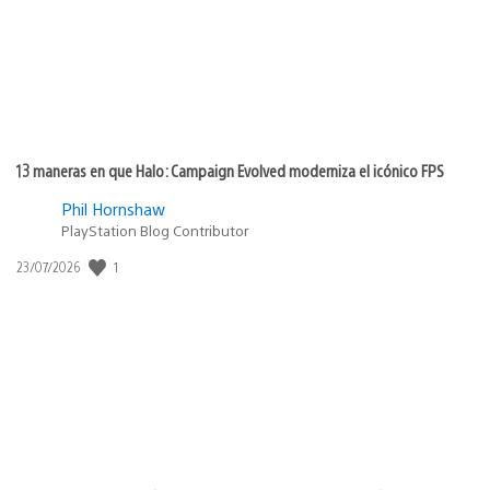
13 maneras en que Halo: Campaign Evolved moderniza el icónico FPS
Phil Hornshaw
PlayStation Blog Contributor
Fecha
1
23/07/2026
de
publicación: