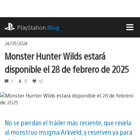
Pasa
al
contenido
playstation.com
PlayStation
.Blog
MEN
24/09/2024
Monster Hunter Wilds estará
disponible el 28 de febrero de 2025
1
0
10
No se pierdan el tráiler más reciente, que revela
al monstruo insignia Arkveld, y reserven ya para