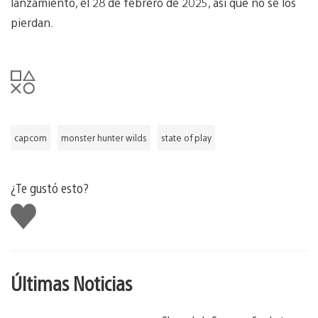
lanzamiento, el 28 de febrero de 2025, así que no se los
pierdan.
capcom
monster hunter wilds
state of play
¿Te gustó esto?
Me
gusta
Últimas Noticias