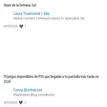
Share de la Semana: Sol
Laura Townsend | ella
Global Content Communications Sr. Specialist, SIE
Fecha
1
24/07/2026
de
publicación:
19 juegos imperdibles de PS5 que llegarán a tu pantalla más tarde en
2026
Corey Brotherson
PlayStation Blog Contributor
Fecha
6
14/07/2026
de