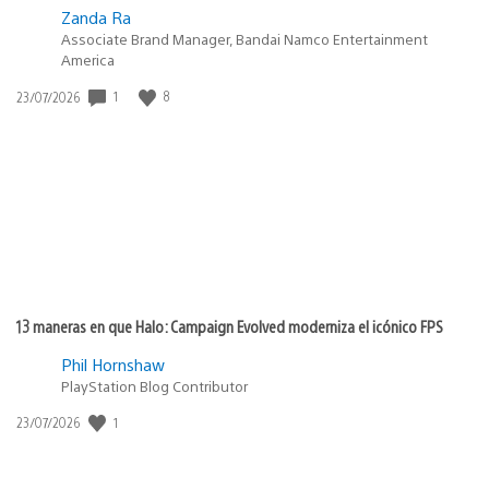
Zanda Ra
Associate Brand Manager, Bandai Namco Entertainment
America
Fecha
1
8
23/07/2026
de
publicación:
13 maneras en que Halo: Campaign Evolved moderniza el icónico FPS
Phil Hornshaw
PlayStation Blog Contributor
Fecha
1
23/07/2026
de
publicación: