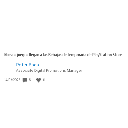
publicación:
Nuevos juegos llegan a las Rebajas de temporada de PlayStation Store
Peter Boda
Associate Digital Promotions Manager
Fecha
8
11
14/07/2026
de
publicación: