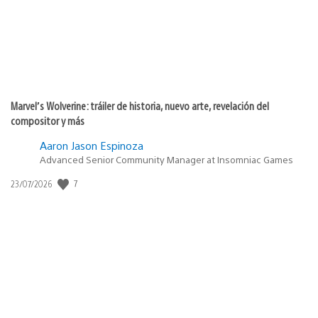
Marvel’s Wolverine: tráiler de historia, nuevo arte, revelación del
compositor y más
Aaron Jason Espinoza
Advanced Senior Community Manager at Insomniac Games
Fecha
7
23/07/2026
de
publicación: