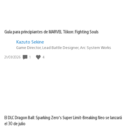
Guía para principiantes de MARVEL Tōkon: Fighting Souls
Kazuto Sekine
Game Director, Lead Battle Designer, Arc System Works
Fecha
1
4
21/07/2026
de
publicación:
El DLC Dragon Ball: Sparking Zero’s Super Limit-Breaking Neo se lanzará
el 30 de julio