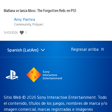
Mañana se lanza Moss: The Forgotten Relic en PS5
Amy Pantea
Community, Polyarc
Fecha
1
15/07/2026
de
publicación:
Regresar arriba
Spanish (LatAm)
Elige
Región
una
actual:
región
Sony
Interactive
Entertainment
Sitio Web © 2026 Sony Interactive Entertainment. Todo
el contenido, títulos de los juegos, nombres de marca y/o
imagen comercial, marcas registradas e imágenes