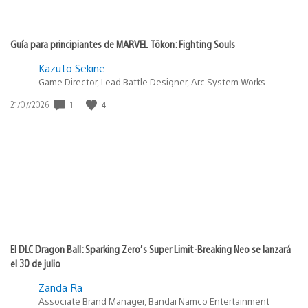
Guía para principiantes de MARVEL Tōkon: Fighting Souls
Kazuto Sekine
Game Director, Lead Battle Designer, Arc System Works
Fecha
1
4
21/07/2026
de
publicación:
El DLC Dragon Ball: Sparking Zero’s Super Limit-Breaking Neo se lanzará
el 30 de julio
Zanda Ra
Associate Brand Manager, Bandai Namco Entertainment