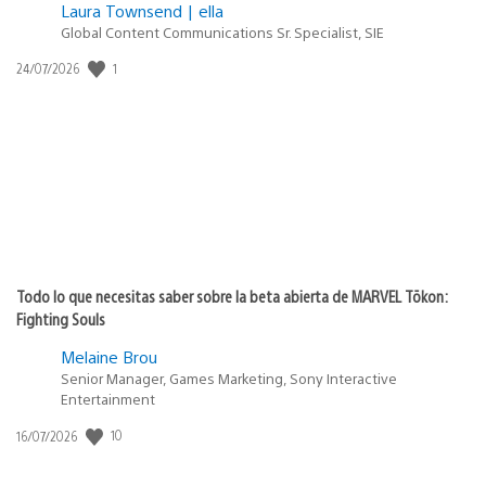
Laura Townsend | ella
Global Content Communications Sr. Specialist, SIE
Fecha
1
24/07/2026
de
publicación:
Todo lo que necesitas saber sobre la beta abierta de MARVEL Tōkon:
Fighting Souls
Melaine Brou
Senior Manager, Games Marketing, Sony Interactive
Entertainment
Fecha
10
16/07/2026
de
publicación: