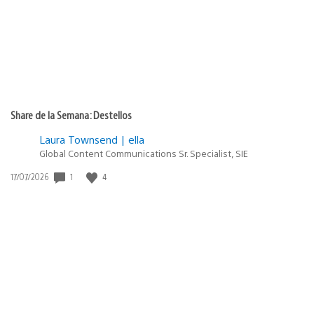
Share de la Semana: Destellos
Laura Townsend | ella
Global Content Communications Sr. Specialist, SIE
Fecha
1
4
17/07/2026
de
publicación: