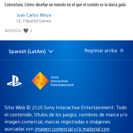
Coloratura: Cómo diseñar un mundo en el que el sonido es la única guía
Juan Carlos Moya
CE, Pdpartid Games
Fecha
2
14/07/2026
de
publicación:
Regresar arriba
Spanish (LatAm)
Elige
Región
una
actual:
región
Sony
Interactive
Entertainment
Sitio Web © 2026 Sony Interactive Entertainment. Todo
el contenido, títulos de los juegos, nombres de marca y/o
imagen comercial, marcas registradas e imágenes
asociadas son
imagen comercial y/o material con