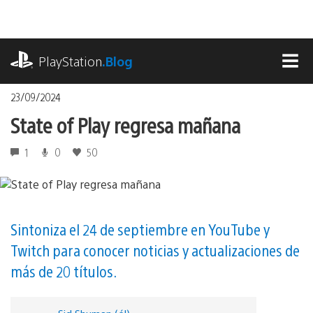
Pasa
al
contenido
playstation.com
PlayStation
.Blog
MEN
23/09/2024
State of Play regresa mañana
1
0
50
Sintoniza el 24 de septiembre en YouTube y
Twitch para conocer noticias y actualizaciones de
más de 20 títulos.