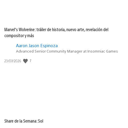
Marvel’s Wolverine: tráiler de historia, nuevo arte, revelación del
compositor y más
Aaron Jason Espinoza
Advanced Senior Community Manager at Insomniac Games
Fecha
7
23/07/2026
de
publicación:
Share de la Semana: Sol