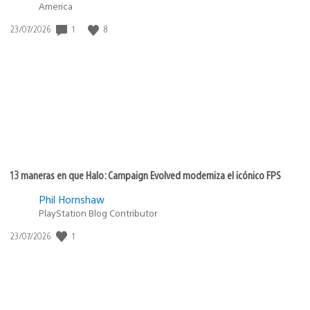
America
Fecha
1
8
23/07/2026
de
publicación:
13 maneras en que Halo: Campaign Evolved moderniza el icónico FPS
Phil Hornshaw
PlayStation Blog Contributor
Fecha
1
23/07/2026
de
publicación: