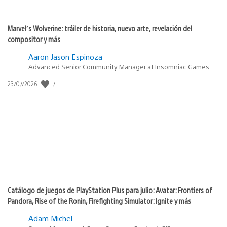
Marvel’s Wolverine: tráiler de historia, nuevo arte, revelación del
compositor y más
Aaron Jason Espinoza
Advanced Senior Community Manager at Insomniac Games
Fecha
7
23/07/2026
de
publicación:
Catálogo de juegos de PlayStation Plus para julio: Avatar: Frontiers of
Pandora, Rise of the Ronin, Firefighting Simulator: Ignite y más
Adam Michel