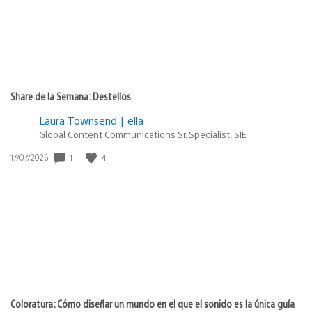
Share de la Semana: Destellos
Laura Townsend | ella
Global Content Communications Sr. Specialist, SIE
Fecha
1
4
17/07/2026
de
publicación:
Coloratura: Cómo diseñar un mundo en el que el sonido es la única guía