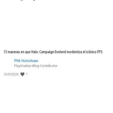
de
publicación:
13 maneras en que Halo: Campaign Evolved moderniza el icónico FPS
Phil Hornshaw
PlayStation Blog Contributor
Fecha
1
23/07/2026
de
publicación: