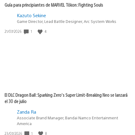
Guía para principiantes de MARVEL Tōkon: Fighting Souls
Kazuto Sekine
Game Director, Lead Battle Designer, Arc System Works
Fecha
1
4
21/07/2026
de
publicación:
El DLC Dragon Ball: Sparking Zero’s Super Limit-Breaking Neo se lanzará
el 30 de julio
Zanda Ra
Associate Brand Manager, Bandai Namco Entertainment
America
Fecha
1
8
23/07/2026