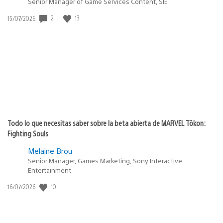
Senior Manager of Game Services Content, SIE
Fecha
2
13
15/07/2026
de
publicación:
Todo lo que necesitas saber sobre la beta abierta de MARVEL Tōkon:
Fighting Souls
Melaine Brou
Senior Manager, Games Marketing, Sony Interactive
Entertainment
Fecha
10
16/07/2026
de
publicación: