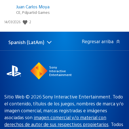
Juan Carlos Moya
CE, Pdpartid Games
Fecha
2
14/07/2026
de
publicación:
Regresar arriba
Spanish (LatAm)
Elige
Región
una
actual:
región
Sony
Interactive
Entertainment
Sitio Web © 2026 Sony Interactive Entertainment. Todo
el contenido, títulos de los juegos, nombres de marca y/o
imagen comercial, marcas registradas e imágenes
asociadas son
imagen comercial y/o material con
derechos de autor de sus respectivos propietarios
. Todos