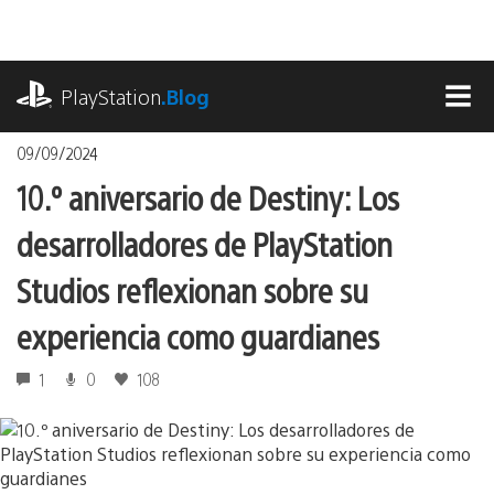
Pasa
al
contenido
playstation.com
PlayStation
.Blog
MEN
09/09/2024
10.º aniversario de Destiny: Los
desarrolladores de PlayStation
Studios reflexionan sobre su
experiencia como guardianes
1
0
108