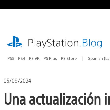
Pasa
al
contenido
playstation.com
PlayStation
.Blog
PS5
PS4
PS VR
PS Plus
PS Store
Spanish (L
Elige
Región
una
actual:
región
05/09/2024
Una actualización 