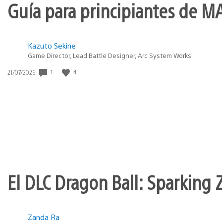
Guía para principiantes de M
Kazuto Sekine
Game Director, Lead Battle Designer, Arc System Works
Fecha
1
4
21/07/2026
de
publicación:
El DLC Dragon Ball: Sparking Z
Zanda Ra