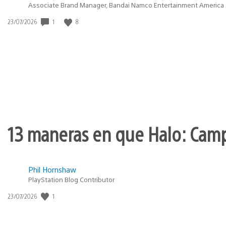
Associate Brand Manager, Bandai Namco Entertainment America
Fecha
1
8
23/07/2026
de
publicación:
13 maneras en que Halo: Camp
Phil Hornshaw
PlayStation Blog Contributor
Fecha
1
23/07/2026
de
publicación: