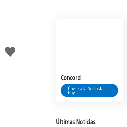
Me
gusta
Concord
Únete a la Northstar
hoy
Últimas Noticias