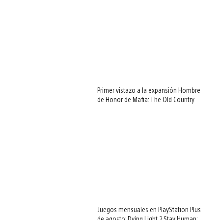
Primer vistazo a la expansión Hombre
de Honor de Mafia: The Old Country
Juegos mensuales en PlayStation Plus
de agosto: Dying Light 2 Stay Human: