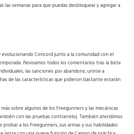
as las semanas para que puedas desbloquear y agregar a
y evolucionando Concord junto a la comunidad con el
emporada. Revisamos todos los comentarios tras la beta
dividuales, las sanciones por abandono, unirse a
as de las características que pidieron bastante estarán
r más sobre algunos de los Freegunners y las mecánicas
ambién con las pruebas contrarreloj. También atendimos
 probar a los Freegunners, sus armas y sus habilidades
 se lanza con una nueva función de Campo de práctica.