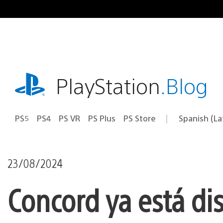
Pasa
al
contenido
playstation.com
PlayStation
.Blog
PS5
PS4
PS VR
PS Plus
PS Store
Spanish (L
Elige
Región
una
actual:
región
23/08/2024
Concord ya está di