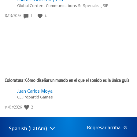
Global Content Communications Sr. Specialist, SIE
Fecha
1
4
17/07/2026
de
publicación:
Coloratura: Cómo diseñar un mundo en el que el sonido es la única guía
Juan Carlos Moya
CE, Pdpartid Games
Fecha
2
14/07/2026
de
publicación:
Regresar arriba
Spanish (LatAm)
Elige
Región
una
actual: