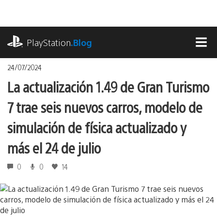
Pasa
al
contenido
playstation.com
PlayStation
.Blog
MEN
24/07/2024
La actualización 1.49 de Gran Turismo
7 trae seis nuevos carros, modelo de
simulación de física actualizado y
más el 24 de julio
0
0
14