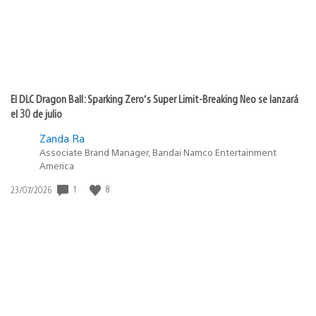
El DLC Dragon Ball: Sparking Zero’s Super Limit-Breaking Neo se lanzará
el 30 de julio
Zanda Ra
Associate Brand Manager, Bandai Namco Entertainment
America
Fecha
1
8
23/07/2026
de
publicación: