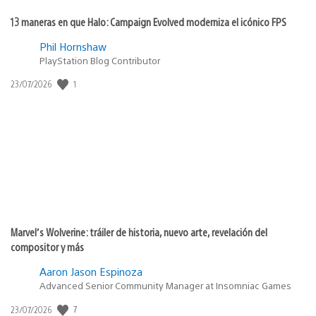
13 maneras en que Halo: Campaign Evolved moderniza el icónico FPS
Phil Hornshaw
PlayStation Blog Contributor
Fecha
1
23/07/2026
de
publicación:
Marvel’s Wolverine: tráiler de historia, nuevo arte, revelación del
compositor y más
Aaron Jason Espinoza
Advanced Senior Community Manager at Insomniac Games
Fecha
7
23/07/2026