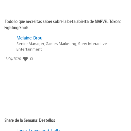
Todo lo que necesitas saber sobre la beta abierta de MARVEL Tōkon:
Fighting Souls
Melaine Brou
Senior Manager, Games Marketing, Sony Interactive
Entertainment
Fecha
10
16/07/2026
de
publicación:
Share de la Semana: Destellos
Laura Townsend | ella