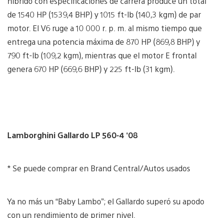
híbrido con especificaciones de carrera produce un total
de 1540 HP (1539,4 BHP) y 1015 ft-lb (140,3 kgm) de par
motor. El V6 ruge a 10 000 r. p. m. al mismo tiempo que
entrega una potencia máxima de 870 HP (869,8 BHP) y
790 ft-lb (109,2 kgm), mientras que el motor E frontal
genera 670 HP (669,6 BHP) y 225 ft-lb (31 kgm).
Lamborghini Gallardo LP 560-4 ‘08
* Se puede comprar en Brand Central/Autos usados
Ya no más un “Baby Lambo”; el Gallardo superó su apodo
con un rendimiento de primer nivel.