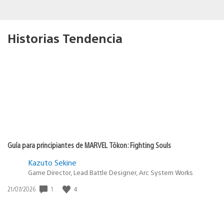
Historias Tendencia
Guía para principiantes de MARVEL Tōkon: Fighting Souls
Kazuto Sekine
Game Director, Lead Battle Designer, Arc System Works
Fecha
1
4
21/07/2026
de
publicación: