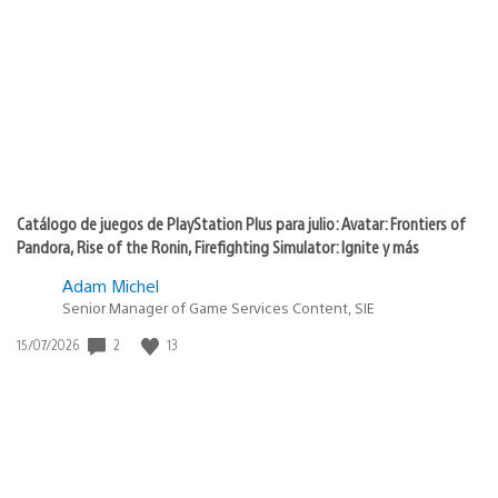
de
publicación:
Catálogo de juegos de PlayStation Plus para julio: Avatar: Frontiers of
Pandora, Rise of the Ronin, Firefighting Simulator: Ignite y más
Adam Michel
Senior Manager of Game Services Content, SIE
Fecha
2
13
15/07/2026
de
publicación: