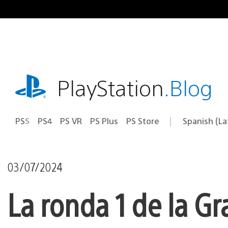
Pasa
al
contenido
playstation.com
PlayStation
.Blog
PS5
PS4
PS VR
PS Plus
PS Store
Spanish (L
Elige
Región
una
actual:
región
03/07/2024
La ronda 1 de la G