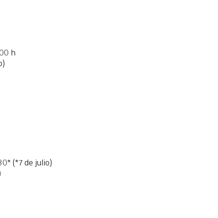
:00 h
o)
* (*7 de julio)
)