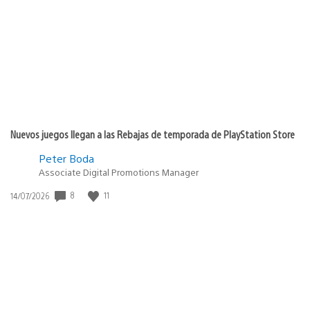
de
publicación:
Nuevos juegos llegan a las Rebajas de temporada de PlayStation Store
Peter Boda
Associate Digital Promotions Manager
Fecha
8
11
14/07/2026
de
publicación: