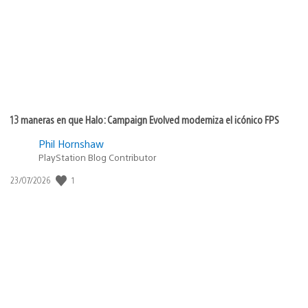
13 maneras en que Halo: Campaign Evolved moderniza el icónico FPS
Phil Hornshaw
PlayStation Blog Contributor
Fecha
1
23/07/2026
de
publicación: