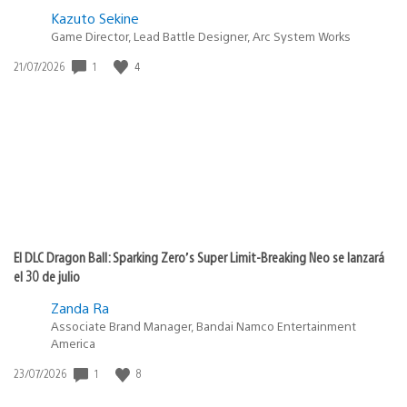
Kazuto Sekine
Game Director, Lead Battle Designer, Arc System Works
Fecha
1
4
21/07/2026
de
publicación:
El DLC Dragon Ball: Sparking Zero’s Super Limit-Breaking Neo se lanzará
el 30 de julio
Zanda Ra
Associate Brand Manager, Bandai Namco Entertainment
America
Fecha
1
8
23/07/2026
de
publicación: