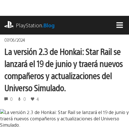
Pasa
al
contenido
playstation.com
PlayStation
.Blog
MEN
07/06/2024
La versión 2.3 de Honkai: Star Rail se
lanzará el 19 de junio y traerá nuevos
compañeros y actualizaciones del
Universo Simulado.
0
0
4