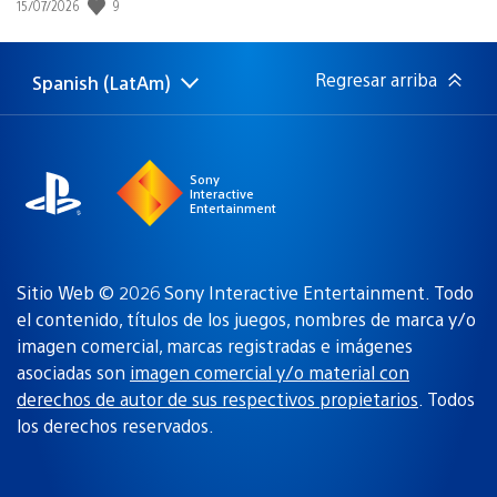
Fecha
9
15/07/2026
de
publicación:
Regresar arriba
Spanish (LatAm)
Elige
Región
una
actual:
región
Sony
Interactive
Entertainment
Sitio Web © 2026 Sony Interactive Entertainment. Todo
el contenido, títulos de los juegos, nombres de marca y/o
imagen comercial, marcas registradas e imágenes
asociadas son
imagen comercial y/o material con
derechos de autor de sus respectivos propietarios
. Todos
los derechos reservados.