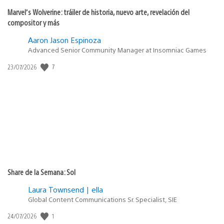
Marvel’s Wolverine: tráiler de historia, nuevo arte, revelación del
compositor y más
Aaron Jason Espinoza
Advanced Senior Community Manager at Insomniac Games
Fecha
7
23/07/2026
de
publicación:
Share de la Semana: Sol
Laura Townsend | ella
Global Content Communications Sr. Specialist, SIE
Fecha
1
24/07/2026