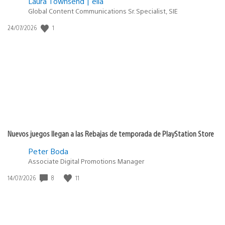
Laura Townsend | ella
Global Content Communications Sr. Specialist, SIE
Fecha
1
24/07/2026
de
publicación:
Nuevos juegos llegan a las Rebajas de temporada de PlayStation Store
Peter Boda
Associate Digital Promotions Manager
Fecha
8
11
14/07/2026
de
publicación: