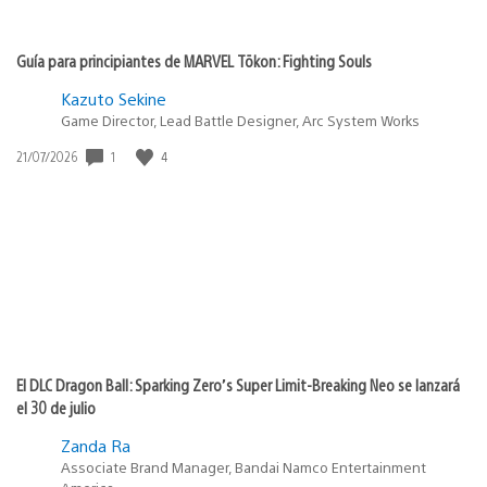
Guía para principiantes de MARVEL Tōkon: Fighting Souls
Kazuto Sekine
Game Director, Lead Battle Designer, Arc System Works
Fecha
1
4
21/07/2026
de
publicación:
El DLC Dragon Ball: Sparking Zero’s Super Limit-Breaking Neo se lanzará
el 30 de julio
Zanda Ra
Associate Brand Manager, Bandai Namco Entertainment