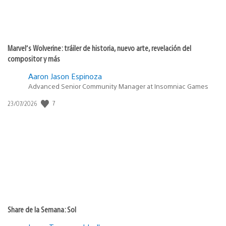
Marvel’s Wolverine: tráiler de historia, nuevo arte, revelación del
compositor y más
Aaron Jason Espinoza
Advanced Senior Community Manager at Insomniac Games
Fecha
7
23/07/2026
de
publicación:
Share de la Semana: Sol