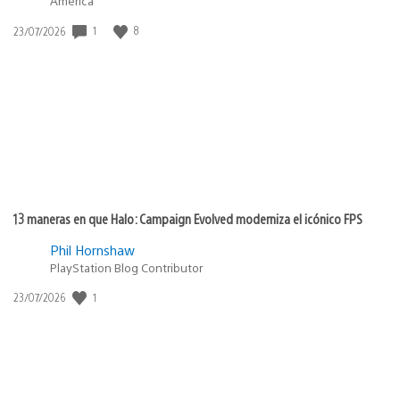
America
Fecha
1
8
23/07/2026
de
publicación:
13 maneras en que Halo: Campaign Evolved moderniza el icónico FPS
Phil Hornshaw
PlayStation Blog Contributor
Fecha
1
23/07/2026
de
publicación: