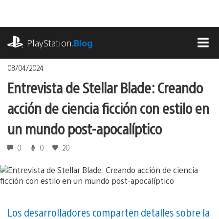
Pasa
al
contenido
playstation.com
PlayStation
.Blog
MEN
08/04/2024
Entrevista de Stellar Blade: Creando
acción de ciencia ficción con estilo en
un mundo post-apocalíptico
0
0
20
Los desarrolladores comparten detalles sobre la