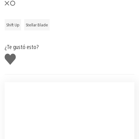
Shift Up
Stellar Blade
¿Te gustó esto?
Me
gusta