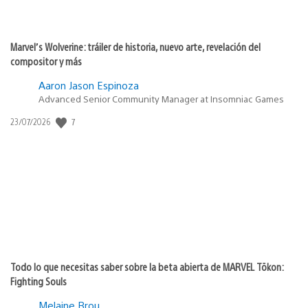
Marvel’s Wolverine: tráiler de historia, nuevo arte, revelación del
compositor y más
Aaron Jason Espinoza
Advanced Senior Community Manager at Insomniac Games
Fecha
7
23/07/2026
de
publicación:
Todo lo que necesitas saber sobre la beta abierta de MARVEL Tōkon:
Fighting Souls
Melaine Brou