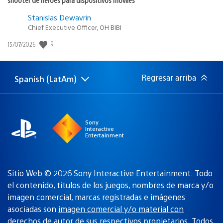
Stanislas Dewavrin
Chief Executive Officer, OH BIBI
Fecha
9
15/07/2026
de
publicación:
Regresar arriba
Spanish (LatAm)
Elige
Región
una
actual:
región
Sony
Interactive
Entertainment
Sitio Web © 2026 Sony Interactive Entertainment. Todo
el contenido, títulos de los juegos, nombres de marca y/o
imagen comercial, marcas registradas e imágenes
asociadas son
imagen comercial y/o material con
derechos de autor de sus respectivos propietarios
. Todos