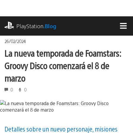
Pasa
al
contenido
playstation.com
PlayStation
.Blog
MEN
26/02/2024
La nueva temporada de Foamstars:
Groovy Disco comenzará el 8 de
marzo
0
0
Detalles sobre un nuevo personaje, misiones