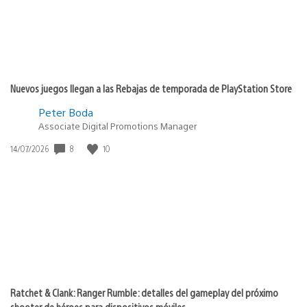
Nuevos juegos llegan a las Rebajas de temporada de PlayStation Store
Peter Boda
Associate Digital Promotions Manager
Fecha
8
10
14/07/2026
de
publicación:
Ratchet & Clank: Ranger Rumble: detalles del gameplay del próximo
shooter de héroes para dispositivos móviles