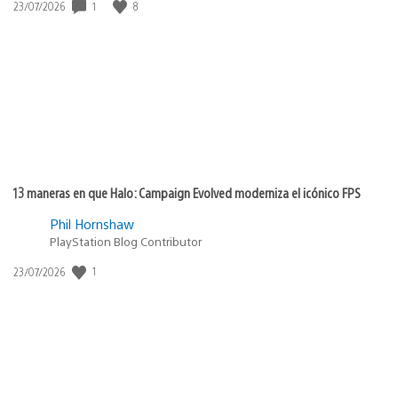
Fecha
1
8
23/07/2026
de
publicación:
13 maneras en que Halo: Campaign Evolved moderniza el icónico FPS
Phil Hornshaw
PlayStation Blog Contributor
Fecha
1
23/07/2026
de
publicación: