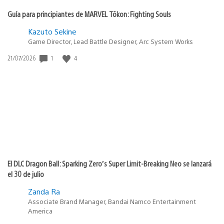
Guía para principiantes de MARVEL Tōkon: Fighting Souls
Kazuto Sekine
Game Director, Lead Battle Designer, Arc System Works
Fecha
1
4
21/07/2026
de
publicación:
El DLC Dragon Ball: Sparking Zero’s Super Limit-Breaking Neo se lanzará
el 30 de julio
Zanda Ra
Associate Brand Manager, Bandai Namco Entertainment
America