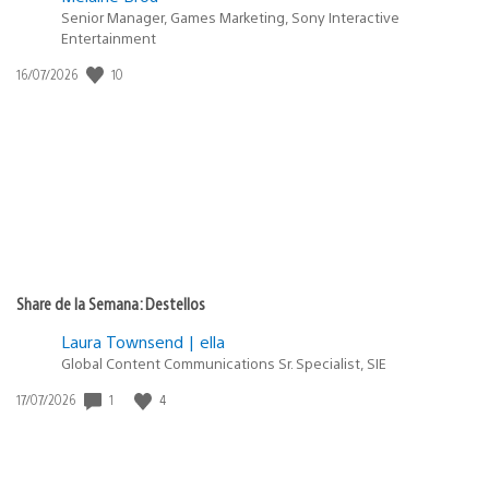
Senior Manager, Games Marketing, Sony Interactive
Entertainment
Fecha
10
16/07/2026
de
publicación:
Share de la Semana: Destellos
Laura Townsend | ella
Global Content Communications Sr. Specialist, SIE
Fecha
1
4
17/07/2026
de
publicación: