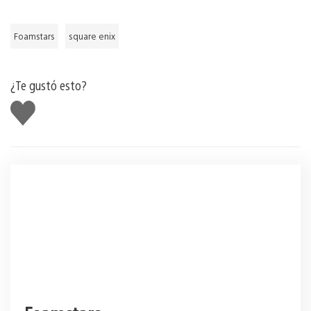
Foamstars
square enix
¿Te gustó esto?
Me
gusta