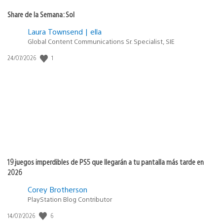
Share de la Semana: Sol
Laura Townsend | ella
Global Content Communications Sr. Specialist, SIE
Fecha
1
24/07/2026
de
publicación:
19 juegos imperdibles de PS5 que llegarán a tu pantalla más tarde en
2026
Corey Brotherson
PlayStation Blog Contributor
Fecha
6
14/07/2026