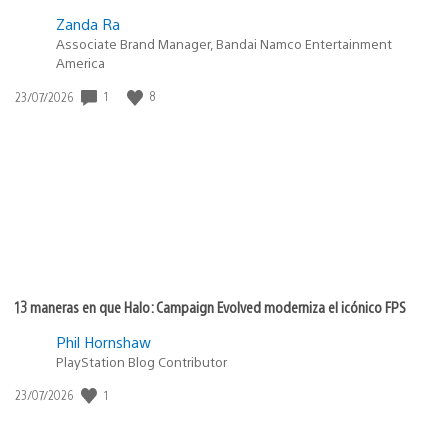
Zanda Ra
Associate Brand Manager, Bandai Namco Entertainment
America
Fecha
1
8
23/07/2026
de
publicación:
13 maneras en que Halo: Campaign Evolved moderniza el icónico FPS
Phil Hornshaw
PlayStation Blog Contributor
Fecha
1
23/07/2026
de
publicación: