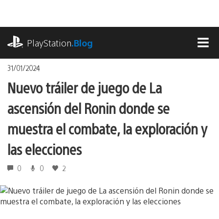
Pasa
al
contenido
playstation.com
PlayStation
.Blog
MEN
31/01/2024
Nuevo tráiler de juego de La
ascensión del Ronin donde se
muestra el combate, la exploración y
las elecciones
0
0
2