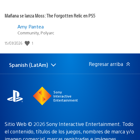
Mañana se lanza Moss: The Forgotten Relic en PS5
Amy Pantea
Community, Polyarc
Fecha
1
15/07/2026
de
publicación:
Regresar arriba
Spanish (LatAm)
Elige
Región
una
actual:
región
Sony
Interactive
Entertainment
Sitio Web © 2026 Sony Interactive Entertainment. Todo
el contenido, títulos de los juegos, nombres de marca y/o
imagen comercial, marcas registradas e imágenes