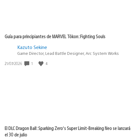
Guía para principiantes de MARVEL Tōkon: Fighting Souls
Kazuto Sekine
Game Director, Lead Battle Designer, Arc System Works
Fecha
1
4
21/07/2026
de
publicación:
El DLC Dragon Ball: Sparking Zero’s Super Limit-Breaking Neo se lanzará
el 30 de julio