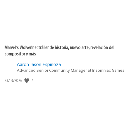
Marvel’s Wolverine: tráiler de historia, nuevo arte, revelación del
compositor y más
Aaron Jason Espinoza
Advanced Senior Community Manager at Insomniac Games
Fecha
7
23/07/2026
de
publicación: