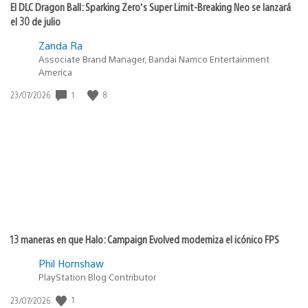
El DLC Dragon Ball: Sparking Zero’s Super Limit-Breaking Neo se lanzará
el 30 de julio
Zanda Ra
Associate Brand Manager, Bandai Namco Entertainment
America
Fecha
1
8
23/07/2026
de
publicación:
13 maneras en que Halo: Campaign Evolved moderniza el icónico FPS
Phil Hornshaw
PlayStation Blog Contributor
Fecha
1
23/07/2026