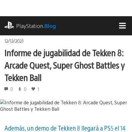
Pasa
al
contenido
playstation.com
PlayStation
.Blog
MEN
12/12/2023
Informe de jugabilidad de Tekken 8:
Arcade Quest, Super Ghost Battles y
Tekken Ball
0
0
1
Además, un demo de Tekken 8 llegará a PS5 el 14