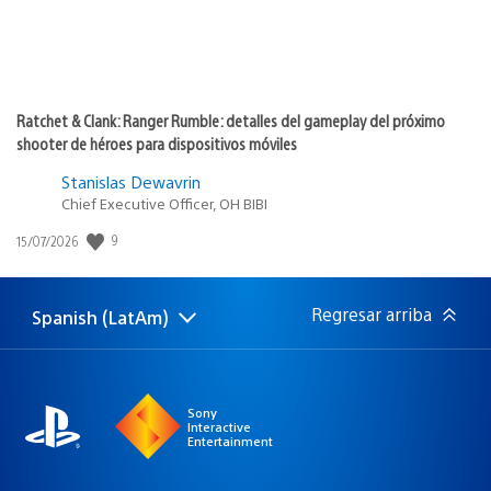
Ratchet & Clank: Ranger Rumble: detalles del gameplay del próximo
shooter de héroes para dispositivos móviles
Stanislas Dewavrin
Chief Executive Officer, OH BIBI
Fecha
9
15/07/2026
de
publicación:
Regresar arriba
Spanish (LatAm)
Elige
Región
una
actual:
región
Sony
Interactive
Entertainment