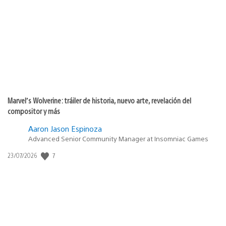
de
publicación:
Marvel’s Wolverine: tráiler de historia, nuevo arte, revelación del
compositor y más
Aaron Jason Espinoza
Advanced Senior Community Manager at Insomniac Games
Fecha
7
23/07/2026
de
publicación: