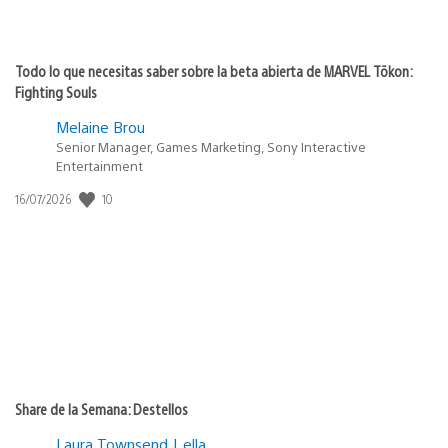
Todo lo que necesitas saber sobre la beta abierta de MARVEL Tōkon:
Fighting Souls
Melaine Brou
Senior Manager, Games Marketing, Sony Interactive
Entertainment
Fecha
10
16/07/2026
de
publicación:
Share de la Semana: Destellos
Laura Townsend | ella