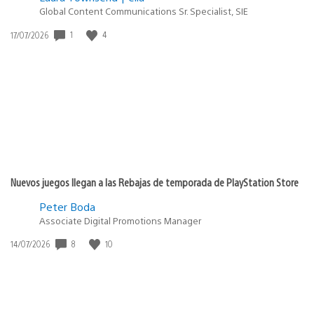
Global Content Communications Sr. Specialist, SIE
Fecha
1
4
17/07/2026
de
publicación:
Nuevos juegos llegan a las Rebajas de temporada de PlayStation Store
Peter Boda
Associate Digital Promotions Manager
Fecha
8
10
14/07/2026
de
publicación: