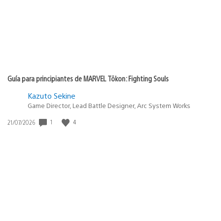
Guía para principiantes de MARVEL Tōkon: Fighting Souls
Kazuto Sekine
Game Director, Lead Battle Designer, Arc System Works
Fecha
1
4
21/07/2026
de
publicación: