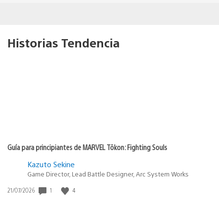
Historias Tendencia
Guía para principiantes de MARVEL Tōkon: Fighting Souls
Kazuto Sekine
Game Director, Lead Battle Designer, Arc System Works
Fecha
1
4
21/07/2026
de
publicación: