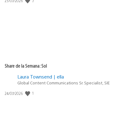
Fecha
7
23/07/2026
de
publicación:
Share de la Semana: Sol
Laura Townsend | ella
Global Content Communications Sr. Specialist, SIE
Fecha
1
24/07/2026
de
publicación: