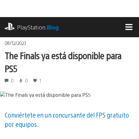
Pasa
al
contenido
playstation.com
PlayStation
.Blog
MEN
08/12/2023
The Finals ya está disponible para
PS5
0
0
1
Conviértete en un concursante del FPS gratuito
por equipos.