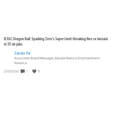
El DLC Dragon Ball: Sparking Zero’s Super Limit-Breaking Neo se lanzará
el 30 de julio
Zanda Ra
Associate Brand Manager, Bandai Namco Entertainment
America
Fecha
1
8
23/07/2026
de
publicación: