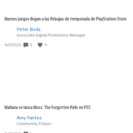
Nuevos juegos llegan a las Rebajas de temporada de PlayStation Store
Peter Boda
Associate Digital Promotions Manager
Fecha
8
11
14/07/2026
de
publicación:
Mañana se lanza Moss: The Forgotten Relic en PS5
Amy Pantea
Community, Polyarc