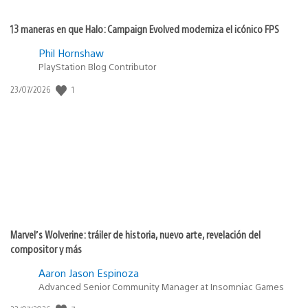
13 maneras en que Halo: Campaign Evolved moderniza el icónico FPS
Phil Hornshaw
PlayStation Blog Contributor
Fecha
1
23/07/2026
de
publicación:
Marvel’s Wolverine: tráiler de historia, nuevo arte, revelación del
compositor y más
Aaron Jason Espinoza
Advanced Senior Community Manager at Insomniac Games