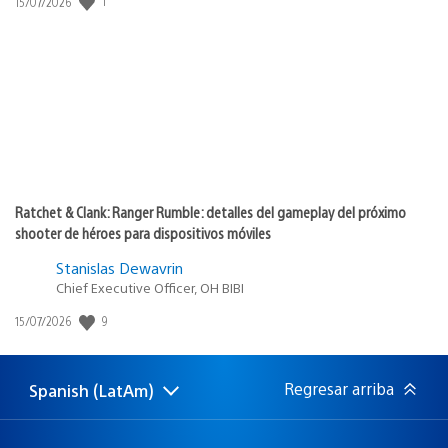
Fecha
1
15/07/2026
de
publicación:
Ratchet & Clank: Ranger Rumble: detalles del gameplay del próximo
shooter de héroes para dispositivos móviles
Stanislas Dewavrin
Chief Executive Officer, OH BIBI
Fecha
9
15/07/2026
de
publicación:
Regresar arriba
Spanish (LatAm)
Elige
Región
una
actual:
región