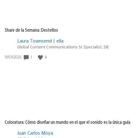
Share de la Semana: Destellos
Laura Townsend | ella
Global Content Communications Sr. Specialist, SIE
Fecha
1
4
17/07/2026
de
publicación:
Coloratura: Cómo diseñar un mundo en el que el sonido es la única guía
Juan Carlos Moya