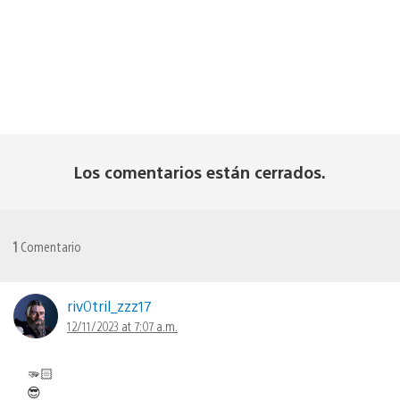
Los comentarios están cerrados.
1
Comentario
riv0tril_zzz17
12/11/2023 at 7:07 a.m.
🫳🏻
😎