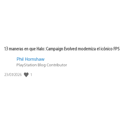
13 maneras en que Halo: Campaign Evolved moderniza el icónico FPS
Phil Hornshaw
PlayStation Blog Contributor
Fecha
1
23/07/2026
de
publicación: