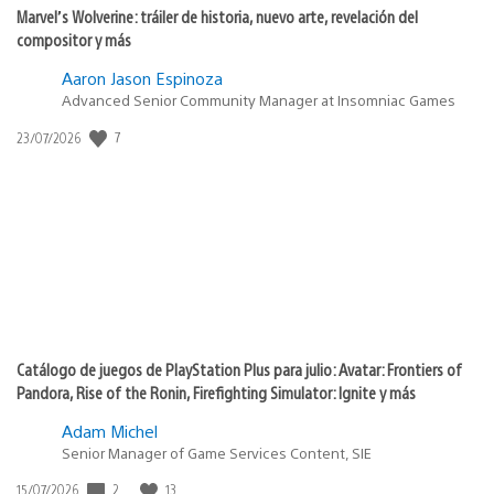
Marvel’s Wolverine: tráiler de historia, nuevo arte, revelación del
compositor y más
Aaron Jason Espinoza
Advanced Senior Community Manager at Insomniac Games
Fecha
7
23/07/2026
de
publicación:
Catálogo de juegos de PlayStation Plus para julio: Avatar: Frontiers of
Pandora, Rise of the Ronin, Firefighting Simulator: Ignite y más
Adam Michel
Senior Manager of Game Services Content, SIE
Fecha
2
13
15/07/2026