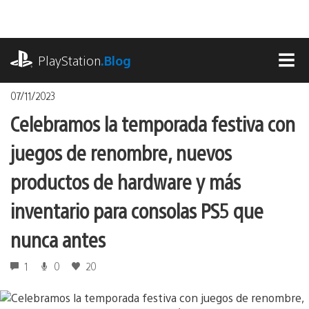
Pasa
al
contenido
playstation.com
PlayStation
.Blog
MEN
07/11/2023
Celebramos la temporada festiva con
juegos de renombre, nuevos
productos de hardware y más
inventario para consolas PS5 que
nunca antes
1
0
20