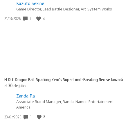
Kazuto Sekine
Game Director, Lead Battle Designer, Arc System Works
Fecha
1
4
21/07/2026
de
publicación:
El DLC Dragon Ball: Sparking Zero’s Super Limit-Breaking Neo se lanzará
el 30 de julio
Zanda Ra
Associate Brand Manager, Bandai Namco Entertainment
America
Fecha
1
8
23/07/2026
de
publicación: