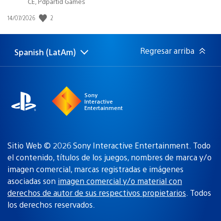
CE, Pdpartid Games
Fecha
2
14/07/2026
de
publicación:
Regresar arriba
Spanish (LatAm)
Elige
Región
una
actual:
región
Sony
Interactive
Entertainment
Sitio Web © 2026 Sony Interactive Entertainment. Todo
el contenido, títulos de los juegos, nombres de marca y/o
imagen comercial, marcas registradas e imágenes
asociadas son
imagen comercial y/o material con
derechos de autor de sus respectivos propietarios
. Todos
los derechos reservados.