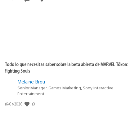
de
publicación:
Todo lo que necesitas saber sobre la beta abierta de MARVEL Tōkon:
Fighting Souls
Melaine Brou
Senior Manager, Games Marketing, Sony Interactive
Entertainment
Fecha
10
16/07/2026
de
publicación: