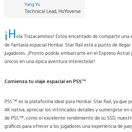
Yang Yu
Technical Lead, HoYoverse
¡H
ola Trazacaminos! Estoy encantado de compartir una 
de fantasía espacial Honkai: Star Rail está a punto de llega
jugadores. ¡Pronto podrás embarcarte en el Expreso Astral y
únicos en una épica aventura interestelar!
Comienza tu viaje espacial en PS5™
PS5™ es la plataforma ideal para Honkai: Star Rail, ya que p
4K nativa, apreciar los intrincados detalles y sumergirse en 
de PS5™, como el excelente rendimiento de su SSD, nuestro 
gráficos para ofrecer a los jugadores una experiencia de ju