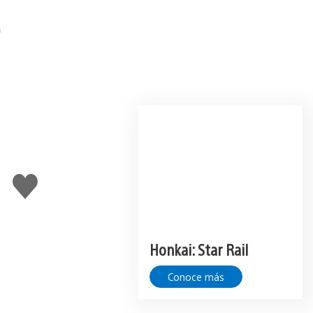
Me
gusta
Honkai: Star Rail
Conoce más