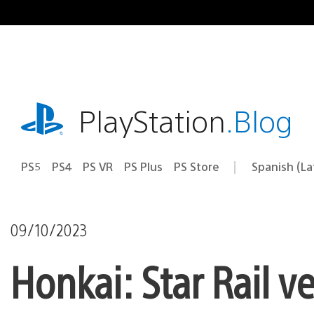
Pasa
al
contenido
playstation.com
PlayStation
.Blog
PS5
PS4
PS VR
PS Plus
PS Store
Spanish (L
Elige
Región
una
actual:
región
09/10/2023
Honkai: Star Rail v