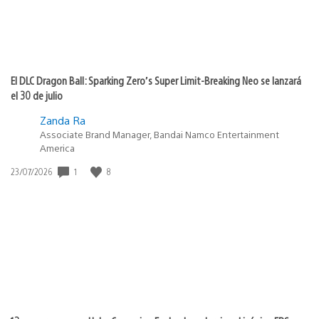
El DLC Dragon Ball: Sparking Zero’s Super Limit-Breaking Neo se lanzará
el 30 de julio
Zanda Ra
Associate Brand Manager, Bandai Namco Entertainment
America
Fecha
1
8
23/07/2026
de
publicación: