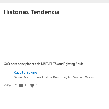
Historias Tendencia
Guía para principiantes de MARVEL Tōkon: Fighting Souls
Kazuto Sekine
Game Director, Lead Battle Designer, Arc System Works
Fecha
1
4
21/07/2026
de
publicación: