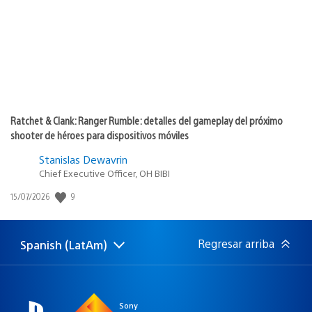
Ratchet & Clank: Ranger Rumble: detalles del gameplay del próximo
shooter de héroes para dispositivos móviles
Stanislas Dewavrin
Chief Executive Officer, OH BIBI
Fecha
9
15/07/2026
de
publicación:
Regresar arriba
Spanish (LatAm)
Elige
Región
una
actual:
región
Sony