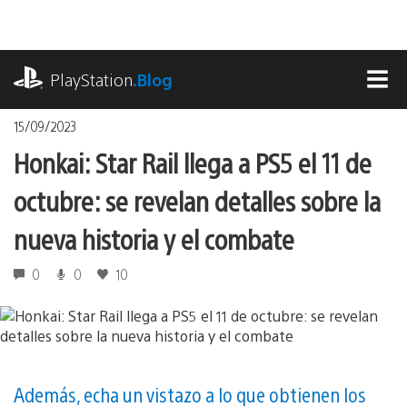
Pasa
al
contenido
playstation.com
PlayStation
.Blog
MEN
15/09/2023
Honkai: Star Rail llega a PS5 el 11 de
octubre: se revelan detalles sobre la
nueva historia y el combate
0
0
10
Además, echa un vistazo a lo que obtienen los