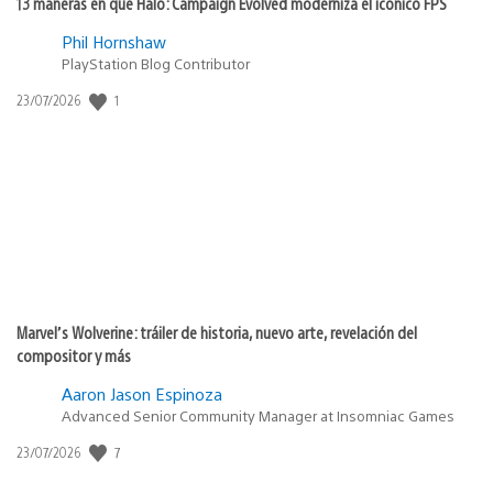
13 maneras en que Halo: Campaign Evolved moderniza el icónico FPS
Phil Hornshaw
PlayStation Blog Contributor
Fecha
1
23/07/2026
de
publicación:
Marvel’s Wolverine: tráiler de historia, nuevo arte, revelación del
compositor y más
Aaron Jason Espinoza
Advanced Senior Community Manager at Insomniac Games
Fecha
7
23/07/2026
de
publicación: