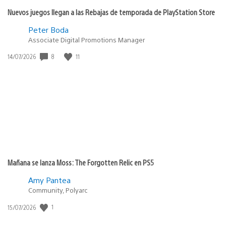
Nuevos juegos llegan a las Rebajas de temporada de PlayStation Store
Peter Boda
Associate Digital Promotions Manager
Fecha
8
11
14/07/2026
de
publicación:
Mañana se lanza Moss: The Forgotten Relic en PS5
Amy Pantea
Community, Polyarc
Fecha
1
15/07/2026
de
publicación: