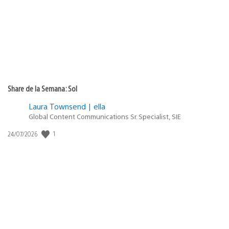
Share de la Semana: Sol
Laura Townsend | ella
Global Content Communications Sr. Specialist, SIE
Fecha
1
24/07/2026
de
publicación: