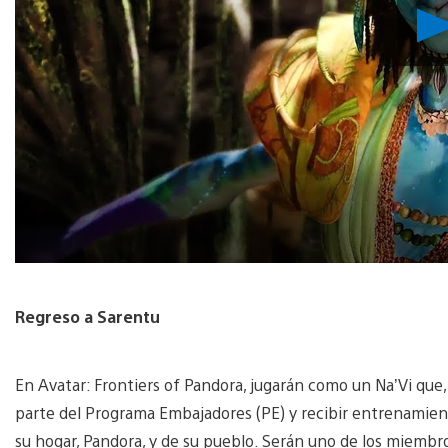
Regreso a Sarentu
En Avatar: Frontiers of Pandora, jugarán como un Na’Vi que,
parte del Programa Embajadores (PE) y recibir entrenamien
su hogar, Pandora, y de su pueblo. Serán uno de los miembr