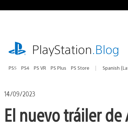
Pasa
al
contenido
playstation.com
PlayStation
.Blog
PS5
PS4
PS VR
PS Plus
PS Store
Spanish (L
Elige
Región
una
actual:
región
14/09/2023
El nuevo tráiler de