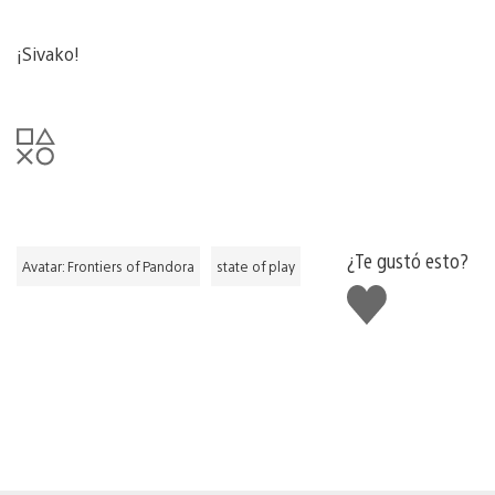
¡Sivako!
¿Te gustó esto?
Avatar: Frontiers of Pandora
state of play
Me
gusta