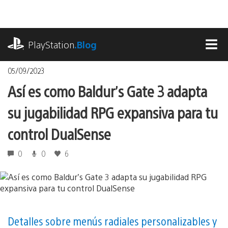
Pasa
al
contenido
playstation.com
PlayStation
.Blog
MEN
05/09/2023
Así es como Baldur’s Gate 3 adapta
su jugabilidad RPG expansiva para tu
control DualSense
0
0
6
Detalles sobre menús radiales personalizables y