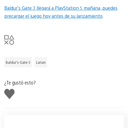
Baldur’s Gate 3 llegará a PlayStation 5 mañana, puedes
precargar el juego hoy antes de su lanzamiento
.
Baldur’s Gate 3
Larian
¿Te gustó esto?
Me
gusta