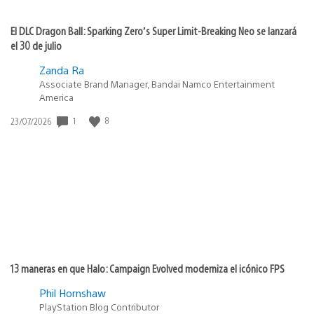
El DLC Dragon Ball: Sparking Zero’s Super Limit-Breaking Neo se lanzará
el 30 de julio
Zanda Ra
Associate Brand Manager, Bandai Namco Entertainment
America
Fecha
1
8
23/07/2026
de
publicación:
13 maneras en que Halo: Campaign Evolved moderniza el icónico FPS
Phil Hornshaw
PlayStation Blog Contributor