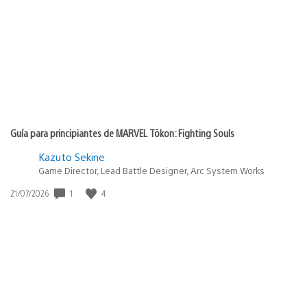
Guía para principiantes de MARVEL Tōkon: Fighting Souls
Kazuto Sekine
Game Director, Lead Battle Designer, Arc System Works
Fecha
1
4
21/07/2026
de
publicación: