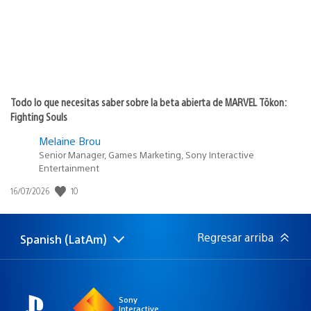
Todo lo que necesitas saber sobre la beta abierta de MARVEL Tōkon:
Fighting Souls
Melaine Brou
Senior Manager, Games Marketing, Sony Interactive
Entertainment
Fecha
10
16/07/2026
de
publicación:
Regresar arriba
Spanish (LatAm)
Elige
Región
una
actual:
región
Sony
Interactive