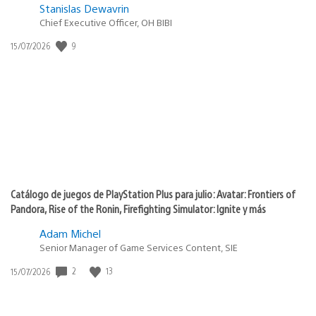
Stanislas Dewavrin
Chief Executive Officer, OH BIBI
Fecha
9
15/07/2026
de
publicación:
Catálogo de juegos de PlayStation Plus para julio: Avatar: Frontiers of
Pandora, Rise of the Ronin, Firefighting Simulator: Ignite y más
Adam Michel
Senior Manager of Game Services Content, SIE
Fecha
2
13
15/07/2026
de
publicación: