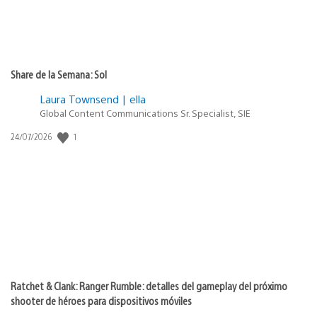
Share de la Semana: Sol
Laura Townsend | ella
Global Content Communications Sr. Specialist, SIE
Fecha
1
24/07/2026
de
publicación:
Ratchet & Clank: Ranger Rumble: detalles del gameplay del próximo
shooter de héroes para dispositivos móviles