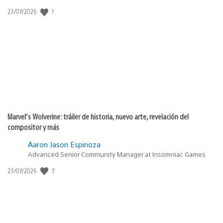
Fecha
1
23/07/2026
de
publicación:
Marvel’s Wolverine: tráiler de historia, nuevo arte, revelación del
compositor y más
Aaron Jason Espinoza
Advanced Senior Community Manager at Insomniac Games
Fecha
7
23/07/2026
de
publicación: