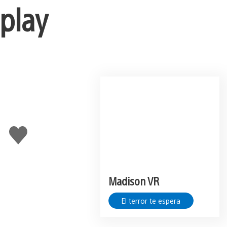
eplay
Me
gusta
Madison VR
El terror te espera