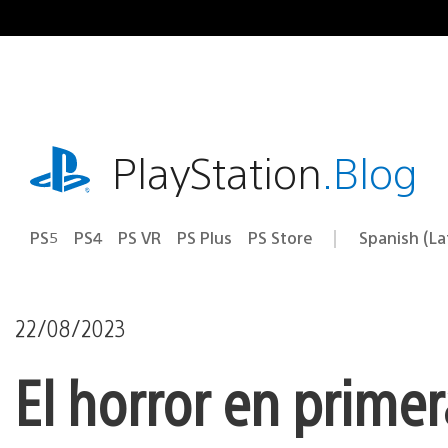
Pasa
al
contenido
playstation.com
PlayStation
.Blog
PS5
PS4
PS VR
PS Plus
PS Store
Spanish (L
Elige
Región
una
actual:
región
22/08/2023
El horror en prime