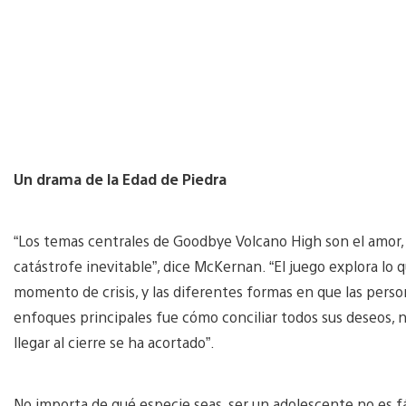
Un drama de la Edad de Piedra
“Los temas centrales de Goodbye Volcano High son el amor, 
catástrofe inevitable”, dice McKernan. “El juego explora lo q
momento de crisis, y las diferentes formas en que las per
enfoques principales fue cómo conciliar todos sus deseos, 
llegar al cierre se ha acortado”.
No importa de qué especie seas, ser un adolescente no es f