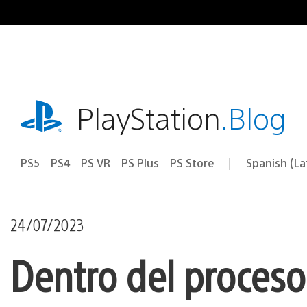
Pasa
al
contenido
playstation.com
PlayStation
.Blog
PS5
PS4
PS VR
PS Plus
PS Store
Spanish (L
Elige
Región
una
actual:
región
24/07/2023
Dentro del proces