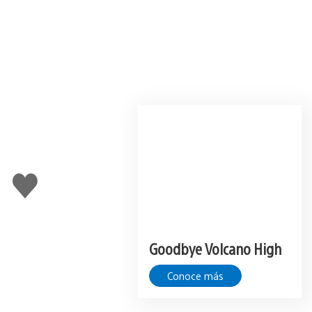
Me
gusta
Goodbye Volcano High
Conoce más