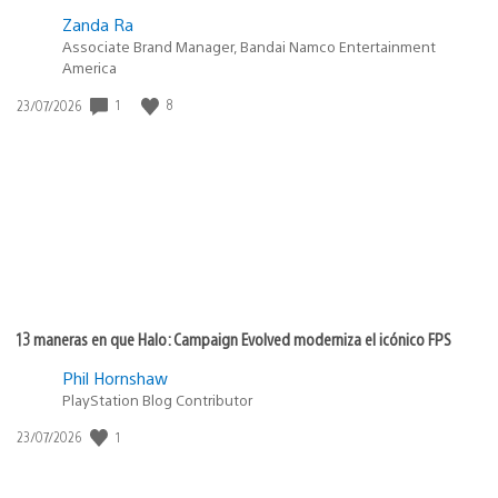
Zanda Ra
Associate Brand Manager, Bandai Namco Entertainment
America
Fecha
1
8
23/07/2026
de
publicación:
13 maneras en que Halo: Campaign Evolved moderniza el icónico FPS
Phil Hornshaw
PlayStation Blog Contributor
Fecha
1
23/07/2026
de
publicación: