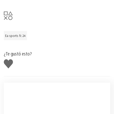
Ea sports fc 24
¿Te gustó esto?
Me
gusta