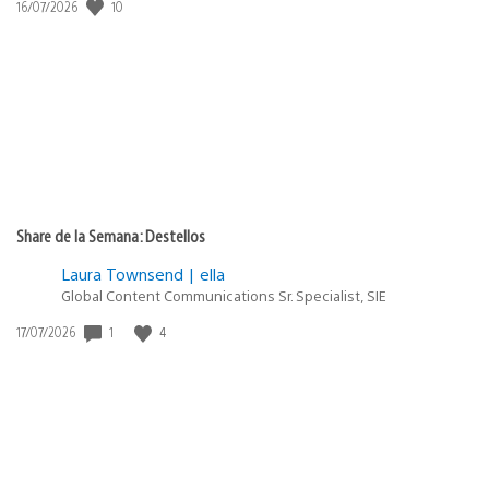
Fecha
10
16/07/2026
de
publicación:
Share de la Semana: Destellos
Laura Townsend | ella
Global Content Communications Sr. Specialist, SIE
Fecha
1
4
17/07/2026
de
publicación: