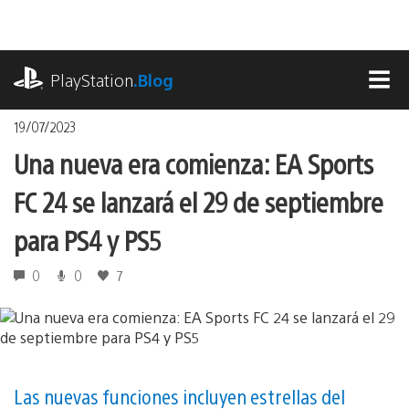
Pasa
al
contenido
playstation.com
PlayStation
.Blog
MEN
19/07/2023
Una nueva era comienza: EA Sports
FC 24 se lanzará el 29 de septiembre
para PS4 y PS5
0
0
7
Las nuevas funciones incluyen estrellas del