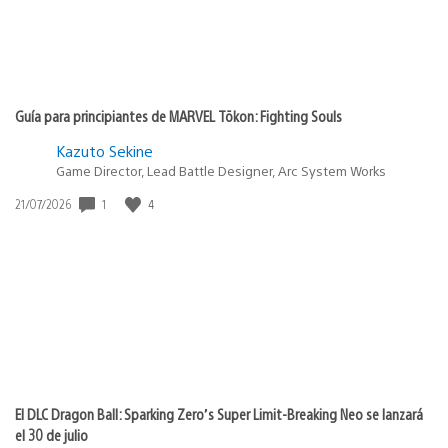
Guía para principiantes de MARVEL Tōkon: Fighting Souls
Kazuto Sekine
Game Director, Lead Battle Designer, Arc System Works
Fecha
1
4
21/07/2026
de
publicación:
El DLC Dragon Ball: Sparking Zero’s Super Limit-Breaking Neo se lanzará
el 30 de julio