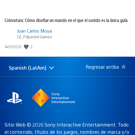
Coloratura: Cómo diseñar un mundo en el que el sonido es la única guía
Juan Carlos Moya
CE, Pdpartid Games
Fecha
2
14/07/2026
de
publicación:
Regresar arriba
Spanish (LatAm)
Elige
Región
una
actual:
región
Sony
Interactive
Entertainment
Sitio Web © 2026 Sony Interactive Entertainment. Todo
el contenido, títulos de los juegos, nombres de marca y/o