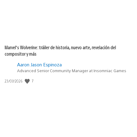
Marvel’s Wolverine: tráiler de historia, nuevo arte, revelación del
compositor y más
Aaron Jason Espinoza
Advanced Senior Community Manager at Insomniac Games
Fecha
7
23/07/2026
de
publicación: