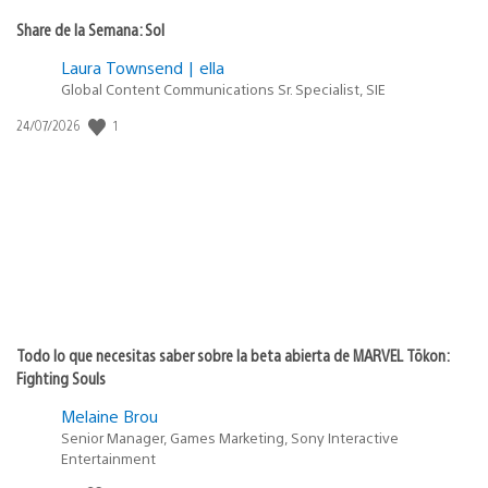
Share de la Semana: Sol
Laura Townsend | ella
Global Content Communications Sr. Specialist, SIE
Fecha
1
24/07/2026
de
publicación:
Todo lo que necesitas saber sobre la beta abierta de MARVEL Tōkon:
Fighting Souls
Melaine Brou
Senior Manager, Games Marketing, Sony Interactive
Entertainment