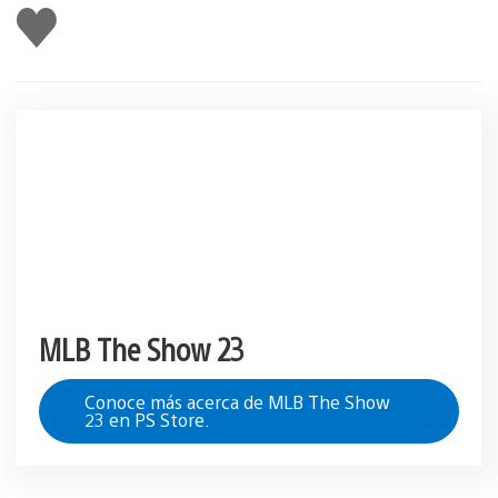
Me
gusta
MLB The Show 23
Conoce más acerca de MLB The Show
23 en PS Store.