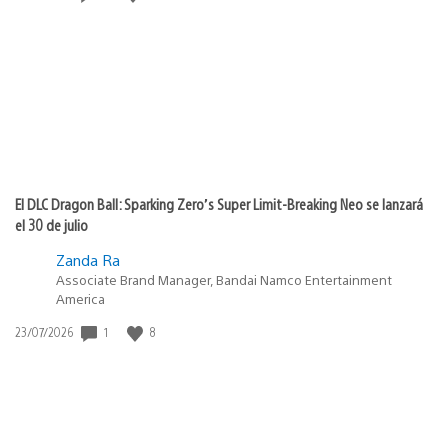
de
publicación:
El DLC Dragon Ball: Sparking Zero’s Super Limit-Breaking Neo se lanzará
el 30 de julio
Zanda Ra
Associate Brand Manager, Bandai Namco Entertainment
America
Fecha
1
8
23/07/2026
de
publicación: