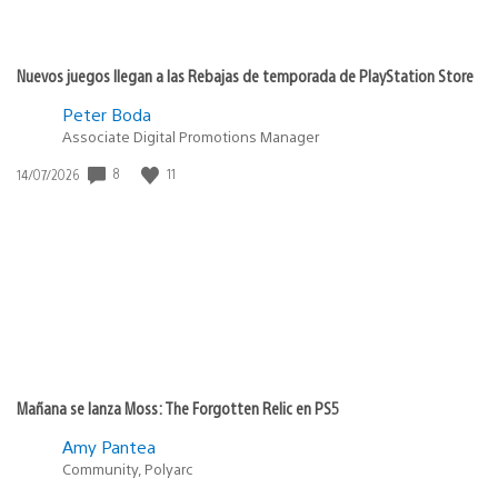
Nuevos juegos llegan a las Rebajas de temporada de PlayStation Store
Peter Boda
Associate Digital Promotions Manager
Fecha
8
11
14/07/2026
de
publicación:
Mañana se lanza Moss: The Forgotten Relic en PS5
Amy Pantea
Community, Polyarc