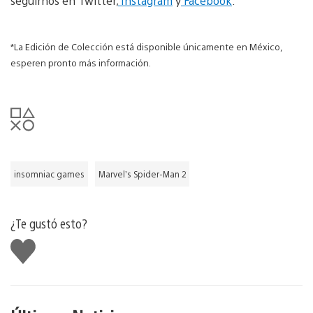
seguirnos en Twitter,
Instagram
y
Facebook
.
*La Edición de Colección está disponible únicamente en México,
esperen pronto más información.
insomniac games
Marvel’s Spider-Man 2
¿Te gustó esto?
Me
gusta