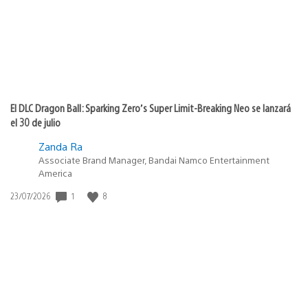
El DLC Dragon Ball: Sparking Zero’s Super Limit-Breaking Neo se lanzará
el 30 de julio
Zanda Ra
Associate Brand Manager, Bandai Namco Entertainment
America
Fecha
1
8
23/07/2026
de
publicación: