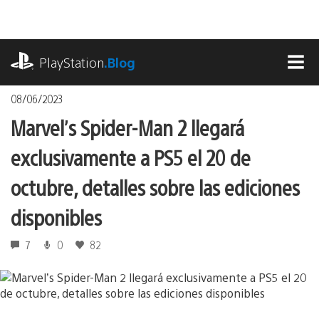
Pasa
al
contenido
playstation.com
PlayStation
.Blog
MEN
08/06/2023
Marvel’s Spider-Man 2 llegará
exclusivamente a PS5 el 20 de
octubre, detalles sobre las ediciones
disponibles
7
0
82