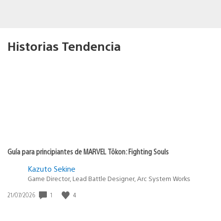
Historias Tendencia
Guía para principiantes de MARVEL Tōkon: Fighting Souls
Kazuto Sekine
Game Director, Lead Battle Designer, Arc System Works
Fecha
1
4
21/07/2026
de
publicación: