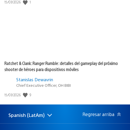
Fecha
1
15/07/2026
de
publicación:
Ratchet & Clank: Ranger Rumble: detalles del gameplay del próximo
shooter de héroes para dispositivos móviles
Stanislas Dewavrin
Chief Executive Officer, OH BIBI
Fecha
9
15/07/2026
de
publicación:
Regresar arriba
Spanish (LatAm)
Elige
Región
una
actual:
región