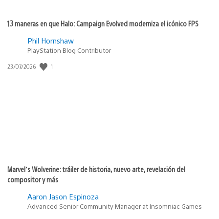
13 maneras en que Halo: Campaign Evolved moderniza el icónico FPS
Phil Hornshaw
PlayStation Blog Contributor
Fecha
1
23/07/2026
de
publicación:
Marvel’s Wolverine: tráiler de historia, nuevo arte, revelación del
compositor y más
Aaron Jason Espinoza
Advanced Senior Community Manager at Insomniac Games