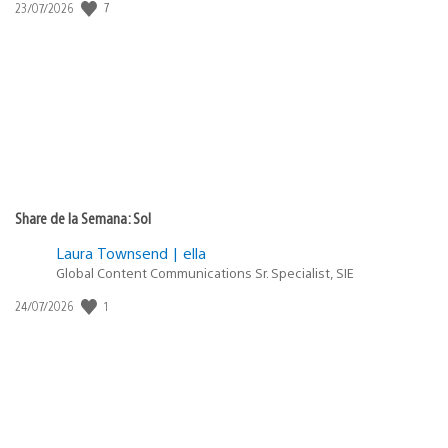
Fecha
7
23/07/2026
de
publicación:
Share de la Semana: Sol
Laura Townsend | ella
Global Content Communications Sr. Specialist, SIE
Fecha
1
24/07/2026
de
publicación: