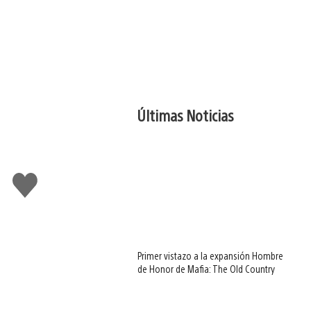
Últimas Noticias
Me
gusta
Primer vistazo a la expansión Hombre
de Honor de Mafia: The Old Country