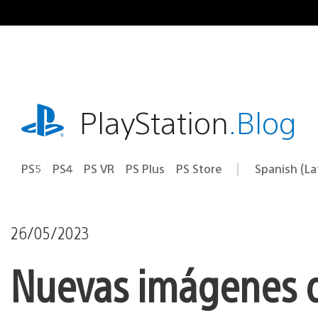
Pasa
al
contenido
playstation.com
PlayStation
.Blog
PS5
PS4
PS VR
PS Plus
PS Store
Spanish (L
Elige
Región
una
actual:
región
26/05/2023
Nuevas imágenes d