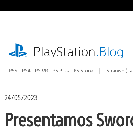
Pasa
al
contenido
playstation.com
PlayStation
.Blog
PS5
PS4
PS VR
PS Plus
PS Store
Spanish (L
Elige
Región
una
actual:
región
24/05/2023
Presentamos Sword