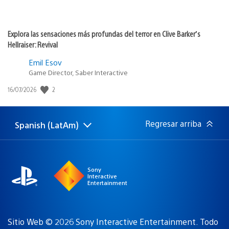
Explora las sensaciones más profundas del terror en Clive Barker’s
Hellraiser: Revival
Emil Esov
Game Director, Saber Interactive
Fecha
2
16/07/2026
de
publicación:
Regresar arriba
Spanish (LatAm)
Elige
Región
una
actual:
región
Sony
Interactive
Entertainment
Sitio Web © 2026 Sony Interactive Entertainment. Todo