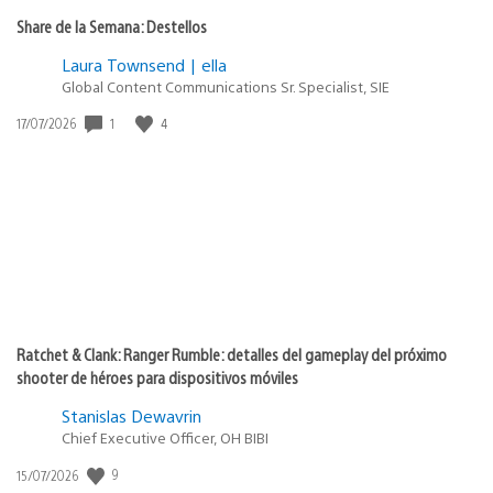
Share de la Semana: Destellos
Laura Townsend | ella
Global Content Communications Sr. Specialist, SIE
Fecha
1
4
17/07/2026
de
publicación:
Ratchet & Clank: Ranger Rumble: detalles del gameplay del próximo
shooter de héroes para dispositivos móviles
Stanislas Dewavrin
Chief Executive Officer, OH BIBI
Fecha
9
15/07/2026