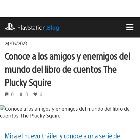
Pasa
al
contenido
playstation.com
PlayStation
.Blog
MEN
24/05/2023
Conoce a los amigos y enemigos del
mundo del libro de cuentos The
Plucky Squire
0
0
6
Mira el nuevo tráiler y conoce a una serie de