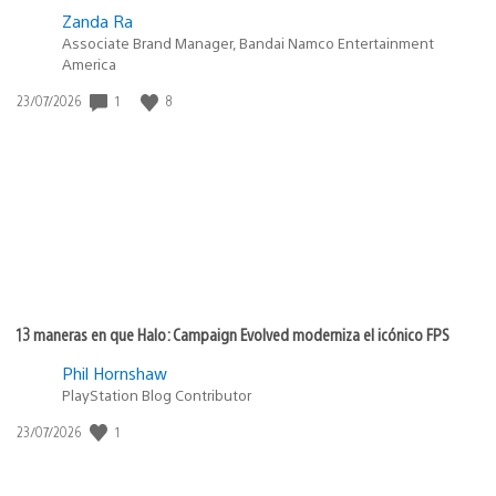
Zanda Ra
Associate Brand Manager, Bandai Namco Entertainment
America
Fecha
1
8
23/07/2026
de
publicación:
13 maneras en que Halo: Campaign Evolved moderniza el icónico FPS
Phil Hornshaw
PlayStation Blog Contributor
Fecha
1
23/07/2026
de
publicación: