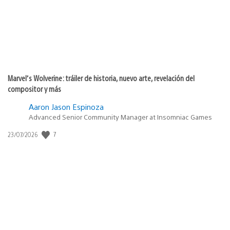
Marvel’s Wolverine: tráiler de historia, nuevo arte, revelación del
compositor y más
Aaron Jason Espinoza
Advanced Senior Community Manager at Insomniac Games
Fecha
7
23/07/2026
de
publicación: