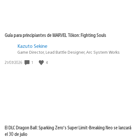
Guía para principiantes de MARVEL Tōkon: Fighting Souls
Kazuto Sekine
Game Director, Lead Battle Designer, Arc System Works
Fecha
1
4
21/07/2026
de
publicación:
El DLC Dragon Ball: Sparking Zero’s Super Limit-Breaking Neo se lanzará
el 30 de julio