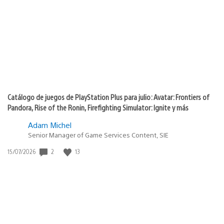
de
publicación:
Catálogo de juegos de PlayStation Plus para julio: Avatar: Frontiers of
Pandora, Rise of the Ronin, Firefighting Simulator: Ignite y más
Adam Michel
Senior Manager of Game Services Content, SIE
Fecha
2
13
15/07/2026
de
publicación: