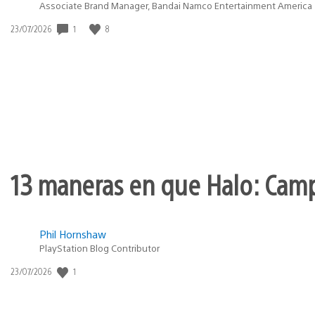
Associate Brand Manager, Bandai Namco Entertainment America
Fecha
1
8
23/07/2026
de
publicación:
13 maneras en que Halo: Camp
Phil Hornshaw
PlayStation Blog Contributor
Fecha
1
23/07/2026
de
publicación: