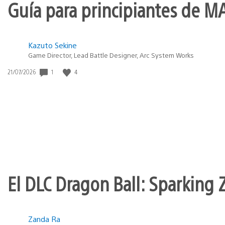
Guía para principiantes de M
Kazuto Sekine
Game Director, Lead Battle Designer, Arc System Works
Fecha
1
4
21/07/2026
de
publicación:
El DLC Dragon Ball: Sparking Z
Zanda Ra