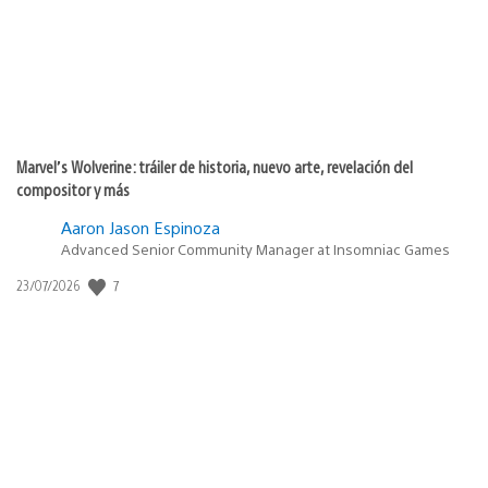
Marvel’s Wolverine: tráiler de historia, nuevo arte, revelación del
compositor y más
Aaron Jason Espinoza
Advanced Senior Community Manager at Insomniac Games
Fecha
7
23/07/2026
de
publicación: