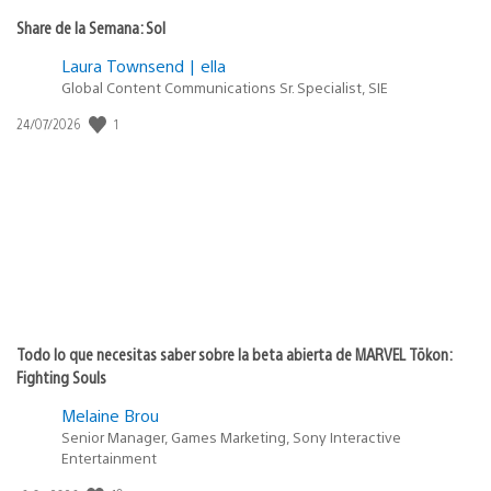
Share de la Semana: Sol
Laura Townsend | ella
Global Content Communications Sr. Specialist, SIE
Fecha
1
24/07/2026
de
publicación:
Todo lo que necesitas saber sobre la beta abierta de MARVEL Tōkon:
Fighting Souls
Melaine Brou
Senior Manager, Games Marketing, Sony Interactive
Entertainment