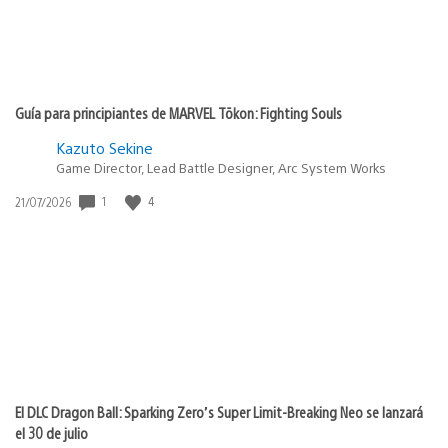
Guía para principiantes de MARVEL Tōkon: Fighting Souls
Kazuto Sekine
Game Director, Lead Battle Designer, Arc System Works
Fecha
1
4
21/07/2026
de
publicación:
El DLC Dragon Ball: Sparking Zero’s Super Limit-Breaking Neo se lanzará
el 30 de julio