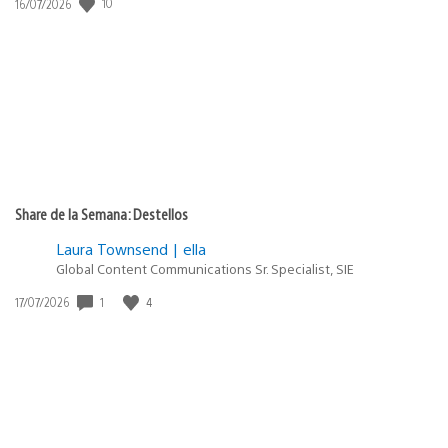
Fecha
10
16/07/2026
de
publicación:
Share de la Semana: Destellos
Laura Townsend | ella
Global Content Communications Sr. Specialist, SIE
Fecha
1
4
17/07/2026
de
publicación: