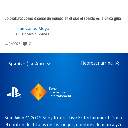
Coloratura: Cómo diseñar un mundo en el que el sonido es la única guía
Juan Carlos Moya
CE, Pdpartid Games
Fecha
2
14/07/2026
de
publicación:
Regresar arriba
Spanish (LatAm)
Elige
Región
una
actual:
región
Sony
Interactive
Entertainment
Sitio Web © 2026 Sony Interactive Entertainment. Todo
el contenido, títulos de los juegos, nombres de marca y/o