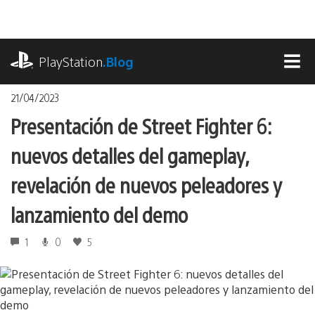
Pasa
al
contenido
playstation.com
PlayStation
.Blog
MEN
21/04/2023
Presentación de Street Fighter 6:
nuevos detalles del gameplay,
revelación de nuevos peleadores y
lanzamiento del demo
1
0
5