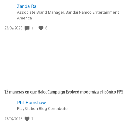
Zanda Ra
Associate Brand Manager, Bandai Namco Entertainment
America
Fecha
1
8
23/07/2026
de
publicación:
13 maneras en que Halo: Campaign Evolved moderniza el icónico FPS
Phil Hornshaw
PlayStation Blog Contributor
Fecha
1
23/07/2026
de
publicación: