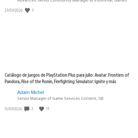
Fecha
7
23/07/2026
de
publicación:
Catálogo de juegos de PlayStation Plus para julio: Avatar: Frontiers of
Pandora, Rise of the Ronin, Firefighting Simulator: Ignite y más
Adam Michel
Senior Manager of Game Services Content, SIE
Fecha
2
13
15/07/2026
de
publicación: