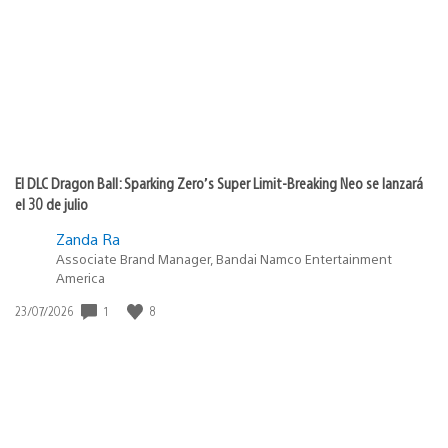
publicación:
El DLC Dragon Ball: Sparking Zero’s Super Limit-Breaking Neo se lanzará
el 30 de julio
Zanda Ra
Associate Brand Manager, Bandai Namco Entertainment
America
Fecha
1
8
23/07/2026
de
publicación: