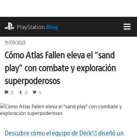
Pasa
al
contenido
playstation.com
PlayStation
.Blog
MEN
15/03/2023
Cómo Atlas Fallen eleva el “sand
play” con combate y exploración
superpoderosos
0
0
5
Descubre cómo el equipo de Deck13 diseñó un