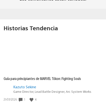
Historias Tendencia
Guía para principiantes de MARVEL Tōkon: Fighting Souls
Kazuto Sekine
Game Director, Lead Battle Designer, Arc System Works
Fecha
1
4
21/07/2026
de