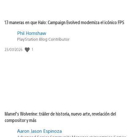
13 maneras en que Halo: Campaign Evolved moderniza el icónico FPS
Phil Hornshaw
PlayStation Blog Contributor
Fecha
1
23/07/2026
de
publicación:
Marvel’s Wolverine: tráiler de historia, nuevo arte, revelación del
compositor y más
Aaron Jason Espinoza
Advanced Senior Community Manager at Insomniac Games