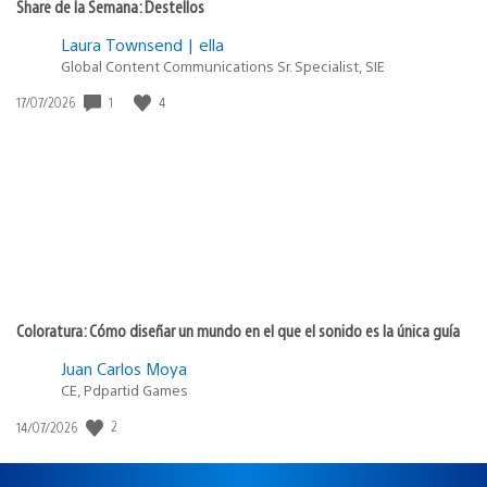
Share de la Semana: Destellos
Laura Townsend | ella
Global Content Communications Sr. Specialist, SIE
Fecha
1
4
17/07/2026
de
publicación:
Coloratura: Cómo diseñar un mundo en el que el sonido es la única guía
Juan Carlos Moya
CE, Pdpartid Games
Fecha
2
14/07/2026
de
publicación: