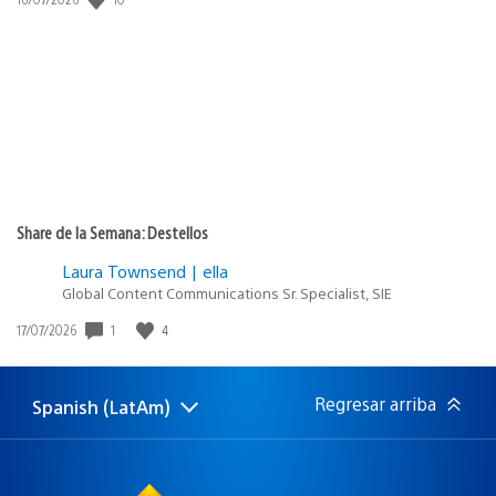
de
publicación:
Share de la Semana: Destellos
Laura Townsend | ella
Global Content Communications Sr. Specialist, SIE
Fecha
1
4
17/07/2026
de
publicación:
Regresar arriba
Spanish (LatAm)
Elige
Región
una
actual:
región