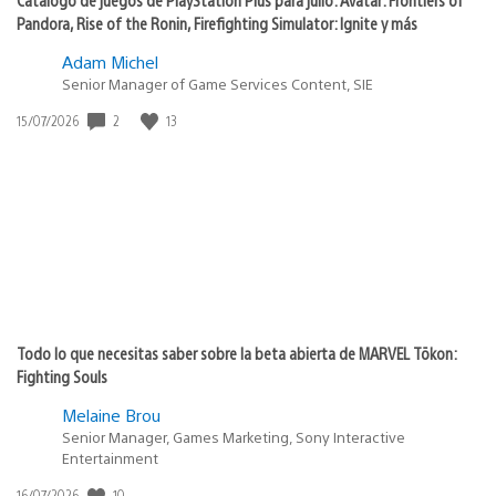
Pandora, Rise of the Ronin, Firefighting Simulator: Ignite y más
Adam Michel
Senior Manager of Game Services Content, SIE
Fecha
2
13
15/07/2026
de
publicación:
Todo lo que necesitas saber sobre la beta abierta de MARVEL Tōkon:
Fighting Souls
Melaine Brou
Senior Manager, Games Marketing, Sony Interactive
Entertainment
Fecha
10
16/07/2026