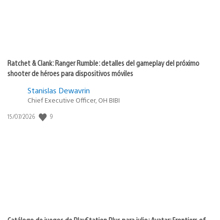
Ratchet & Clank: Ranger Rumble: detalles del gameplay del próximo
shooter de héroes para dispositivos móviles
Stanislas Dewavrin
Chief Executive Officer, OH BIBI
Fecha
9
15/07/2026
de
publicación:
Catálogo de juegos de PlayStation Plus para julio: Avatar: Frontiers of