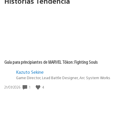
Historias Tendencia
Guía para principiantes de MARVEL Tōkon: Fighting Souls
Kazuto Sekine
Game Director, Lead Battle Designer, Arc System Works
Fecha
1
4
21/07/2026
de
publicación: