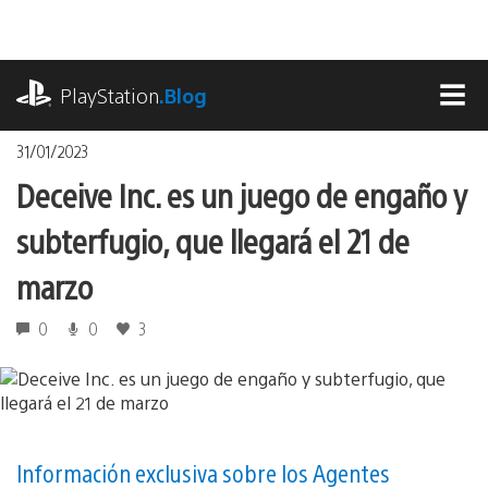
Pasa
al
contenido
playstation.com
PlayStation
.Blog
MEN
31/01/2023
Deceive Inc. es un juego de engaño y
subterfugio, que llegará el 21 de
marzo
0
0
3
Información exclusiva sobre los Agentes