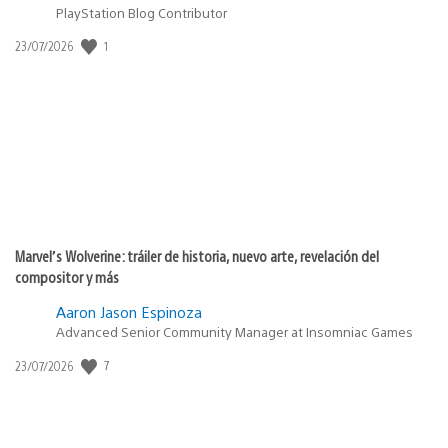
PlayStation Blog Contributor
Fecha
1
23/07/2026
de
publicación:
Marvel’s Wolverine: tráiler de historia, nuevo arte, revelación del
compositor y más
Aaron Jason Espinoza
Advanced Senior Community Manager at Insomniac Games
Fecha
7
23/07/2026
de
publicación: