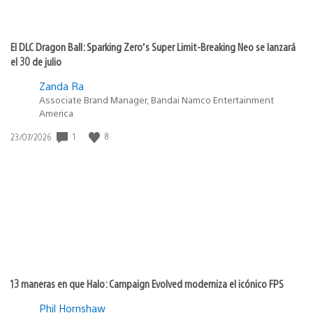
El DLC Dragon Ball: Sparking Zero’s Super Limit-Breaking Neo se lanzará
el 30 de julio
Zanda Ra
Associate Brand Manager, Bandai Namco Entertainment
America
Fecha
1
8
23/07/2026
de
publicación:
13 maneras en que Halo: Campaign Evolved moderniza el icónico FPS
Phil Hornshaw