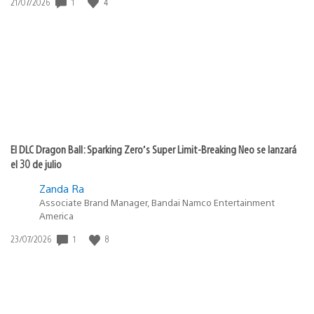
Fecha
1
4
21/07/2026
de
publicación:
El DLC Dragon Ball: Sparking Zero’s Super Limit-Breaking Neo se lanzará
el 30 de julio
Zanda Ra
Associate Brand Manager, Bandai Namco Entertainment
America
Fecha
1
8
23/07/2026
de
publicación: