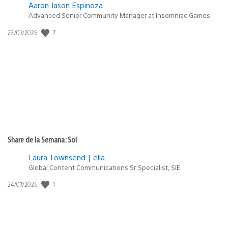
Aaron Jason Espinoza
Advanced Senior Community Manager at Insomniac Games
Fecha
7
23/07/2026
de
publicación:
Share de la Semana: Sol
Laura Townsend | ella
Global Content Communications Sr. Specialist, SIE
Fecha
1
24/07/2026
de
publicación: