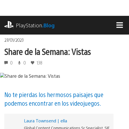
Pasa
al
contenido
playstation.com
PlayStation
.Blog
MEN
27/01/2023
Share de la Semana: Vistas
0
0
138
No te pierdas los hermosos paisajes que
podemos encontrar en los videojuegos.
Laura Townsend | ella
Global Content Communications Sr. Specialist, SIE