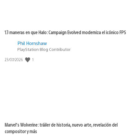
13 maneras en que Halo: Campaign Evolved moderniza el icónico FPS
Phil Hornshaw
PlayStation Blog Contributor
Fecha
1
23/07/2026
de
publicación:
Marvel’s Wolverine: tráiler de historia, nuevo arte, revelación del
compositor y más