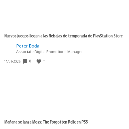
Nuevos juegos llegan a las Rebajas de temporada de PlayStation Store
Peter Boda
Associate Digital Promotions Manager
Fecha
8
11
14/07/2026
de
publicación:
Mañana se lanza Moss: The Forgotten Relic en PS5