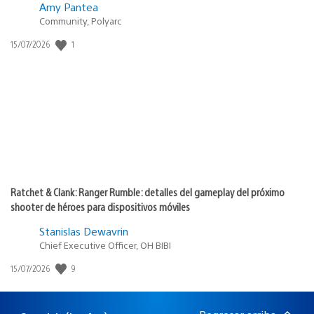
Amy Pantea
Community, Polyarc
Fecha
1
15/07/2026
de
publicación:
Ratchet & Clank: Ranger Rumble: detalles del gameplay del próximo
shooter de héroes para dispositivos móviles
Stanislas Dewavrin
Chief Executive Officer, OH BIBI
Fecha
9
15/07/2026
de
publicación: