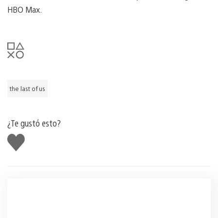
HBO Max.
the last of us
¿Te gustó esto?
Me
gusta