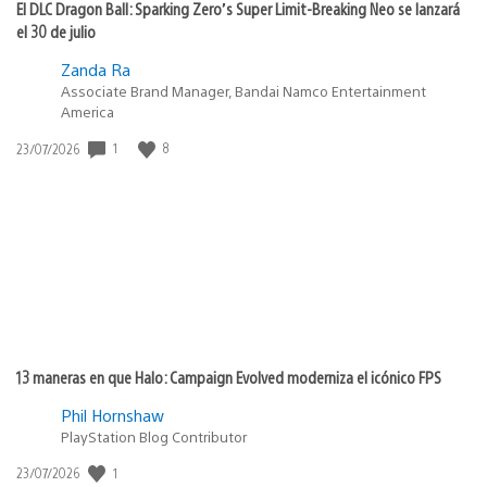
El DLC Dragon Ball: Sparking Zero’s Super Limit-Breaking Neo se lanzará
el 30 de julio
Zanda Ra
Associate Brand Manager, Bandai Namco Entertainment
America
Fecha
1
8
23/07/2026
de
publicación:
13 maneras en que Halo: Campaign Evolved moderniza el icónico FPS
Phil Hornshaw
PlayStation Blog Contributor
Fecha
1
23/07/2026