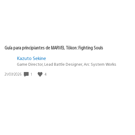
Guía para principiantes de MARVEL Tōkon: Fighting Souls
Kazuto Sekine
Game Director, Lead Battle Designer, Arc System Works
Fecha
1
4
21/07/2026
de
publicación: