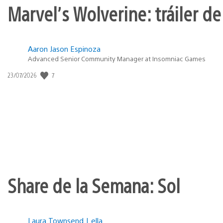
Marvel’s Wolverine: tráiler de
Aaron Jason Espinoza
Advanced Senior Community Manager at Insomniac Games
Fecha
7
23/07/2026
de
publicación:
Share de la Semana: Sol
Laura Townsend | ella