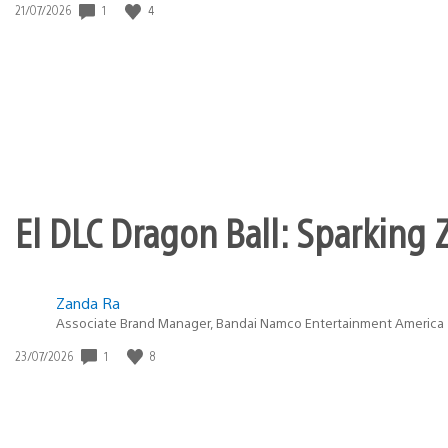
Fecha
1
4
21/07/2026
de
publicación:
El DLC Dragon Ball: Sparking Z
Zanda Ra
Associate Brand Manager, Bandai Namco Entertainment America
Fecha
1
8
23/07/2026
de
publicación: