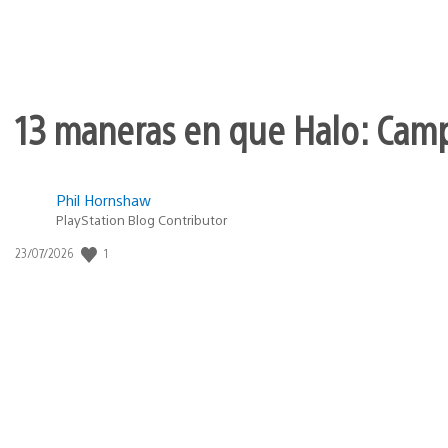
13 maneras en que Halo: Camp
Phil Hornshaw
PlayStation Blog Contributor
Fecha
1
23/07/2026
de
publicación: