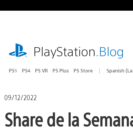
Pasa
al
contenido
playstation.com
PlayStation
.Blog
PS5
PS4
PS VR
PS Plus
PS Store
Spanish (L
Elige
Región
una
actual:
región
09/12/2022
Share de la Semana