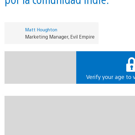
Matt Houghton
Marketing Manager, Evil Empire
H
ola a todas y todos. Acabamos de lanzar nuestra segunda
colaboramos con otros juegos indie y presentamos un aspecto
Verify your age to 
Miami, Shovel Knight, Katana Zero y Slay the Spire.