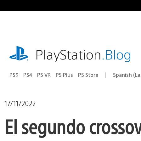
Pasa
al
contenido
playstation.com
PlayStation
.Blog
PS5
PS4
PS VR
PS Plus
PS Store
Spanish (L
Elige
Región
una
actual:
región
17/11/2022
El segundo crossov