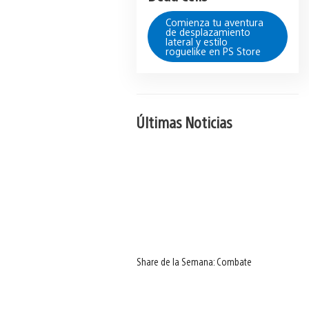
Comienza tu aventura
de desplazamiento
lateral y estilo
roguelike en PS Store
Últimas Noticias
Share de la Semana: Combate