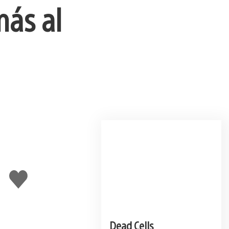
más al
Me
gusta
Dead Cells