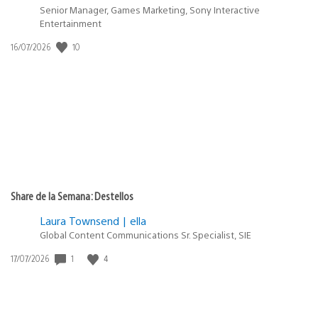
Senior Manager, Games Marketing, Sony Interactive
Entertainment
Fecha
10
16/07/2026
de
publicación:
Share de la Semana: Destellos
Laura Townsend | ella
Global Content Communications Sr. Specialist, SIE
Fecha
1
4
17/07/2026
de
publicación: