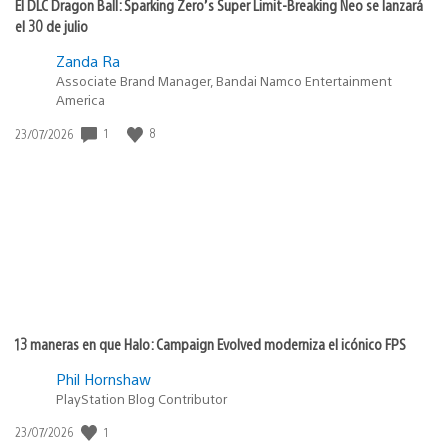
El DLC Dragon Ball: Sparking Zero’s Super Limit-Breaking Neo se lanzará
el 30 de julio
Zanda Ra
Associate Brand Manager, Bandai Namco Entertainment
America
Fecha
1
8
23/07/2026
de
publicación:
13 maneras en que Halo: Campaign Evolved moderniza el icónico FPS
Phil Hornshaw
PlayStation Blog Contributor
Fecha
1
23/07/2026