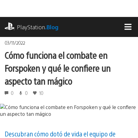
Pasa
al
contenido
playstation.com
PlayStation
.Blog
MEN
03/11/2022
Cómo funciona el combate en
Forspoken y qué le confiere un
aspecto tan mágico
0
0
10
Descubran cómo dotó de vida el equipo de