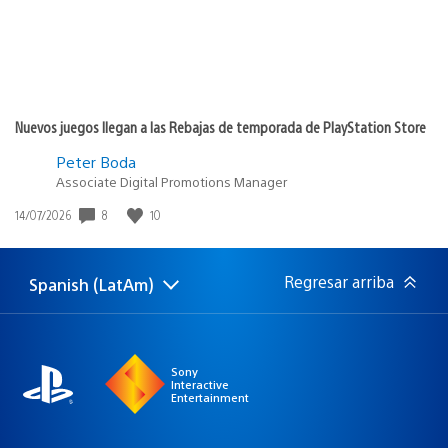
Nuevos juegos llegan a las Rebajas de temporada de PlayStation Store
Peter Boda
Associate Digital Promotions Manager
Fecha
8
10
14/07/2026
de
publicación:
Regresar arriba
Spanish (LatAm)
Elige
Región
una
actual:
región
Sony
Interactive
Entertainment