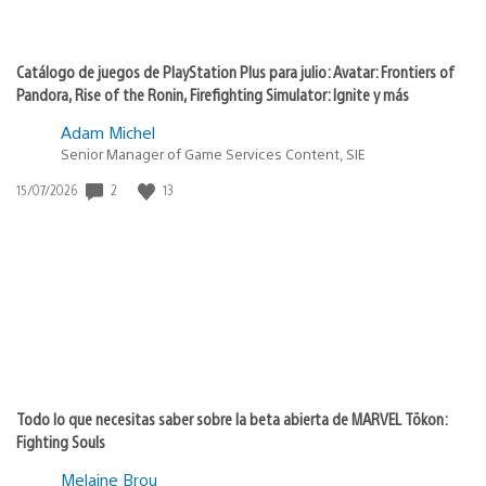
Catálogo de juegos de PlayStation Plus para julio: Avatar: Frontiers of
Pandora, Rise of the Ronin, Firefighting Simulator: Ignite y más
Adam Michel
Senior Manager of Game Services Content, SIE
Fecha
2
13
15/07/2026
de
publicación:
Todo lo que necesitas saber sobre la beta abierta de MARVEL Tōkon:
Fighting Souls
Melaine Brou