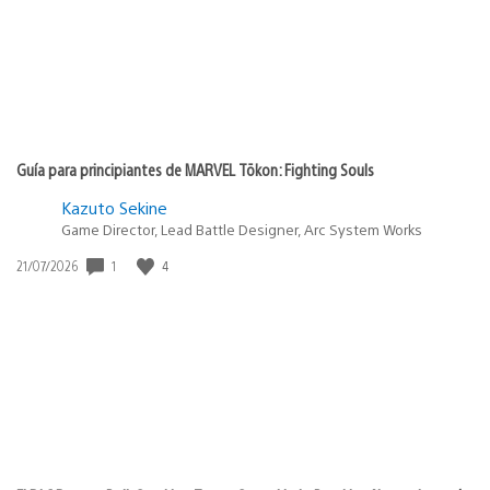
Guía para principiantes de MARVEL Tōkon: Fighting Souls
Kazuto Sekine
Game Director, Lead Battle Designer, Arc System Works
Fecha
1
4
21/07/2026
de
publicación: