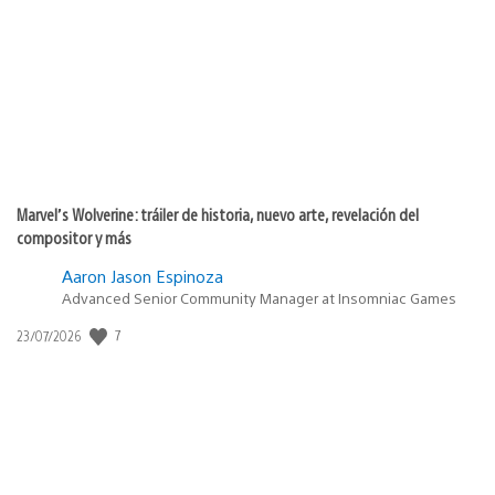
de
publicación:
Marvel’s Wolverine: tráiler de historia, nuevo arte, revelación del
compositor y más
Aaron Jason Espinoza
Advanced Senior Community Manager at Insomniac Games
Fecha
7
23/07/2026
de
publicación: