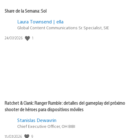
Share de la Semana: Sol
Laura Townsend | ella
Global Content Communications Sr. Specialist, SIE
Fecha
1
24/07/2026
de
publicación:
Ratchet & Clank: Ranger Rumble: detalles del gameplay del próximo
shooter de héroes para dispositivos móviles
Stanislas Dewavrin
Chief Executive Officer, OH BIBI
Fecha
9
15/07/2026