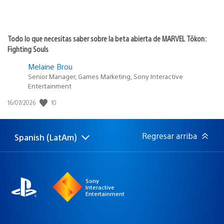
Todo lo que necesitas saber sobre la beta abierta de MARVEL Tōkon:
Fighting Souls
Melaine Brou
Senior Manager, Games Marketing, Sony Interactive
Entertainment
Fecha
10
16/07/2026
de
publicación:
Regresar arriba
Spanish (LatAm)
Elige
Región
una
actual:
región
Sony
Interactive
Entertainment