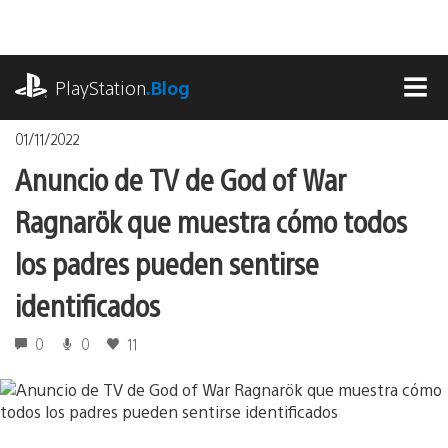
Pasa
al
contenido
playstation.com
PlayStation
.Blog
MEN
01/11/2022
Anuncio de TV de God of War
Ragnarök que muestra cómo todos
los padres pueden sentirse
identificados
0
0
11