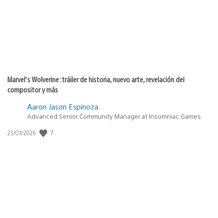
Marvel’s Wolverine: tráiler de historia, nuevo arte, revelación del
compositor y más
Aaron Jason Espinoza
Advanced Senior Community Manager at Insomniac Games
Fecha
7
23/07/2026
de
publicación: