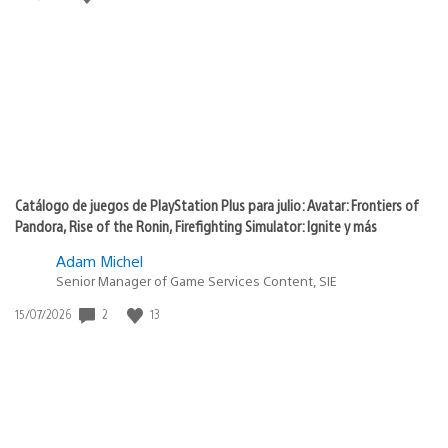
de
publicación:
Catálogo de juegos de PlayStation Plus para julio: Avatar: Frontiers of
Pandora, Rise of the Ronin, Firefighting Simulator: Ignite y más
Adam Michel
Senior Manager of Game Services Content, SIE
Fecha
2
13
15/07/2026
de
publicación: