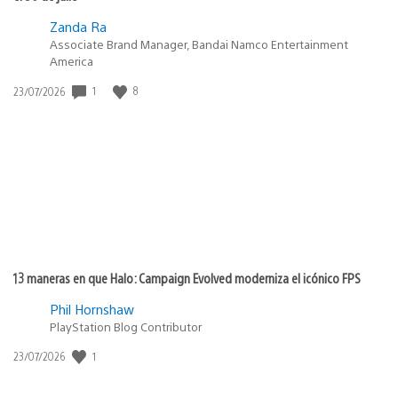
Zanda Ra
Associate Brand Manager, Bandai Namco Entertainment
America
Fecha
1
8
23/07/2026
de
publicación:
13 maneras en que Halo: Campaign Evolved moderniza el icónico FPS
Phil Hornshaw
PlayStation Blog Contributor
Fecha
1
23/07/2026
de
publicación: