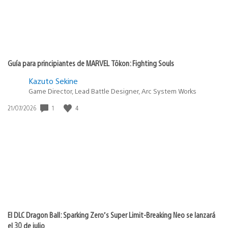
Guía para principiantes de MARVEL Tōkon: Fighting Souls
Kazuto Sekine
Game Director, Lead Battle Designer, Arc System Works
Fecha
1
4
21/07/2026
de
publicación:
El DLC Dragon Ball: Sparking Zero’s Super Limit-Breaking Neo se lanzará
el 30 de julio