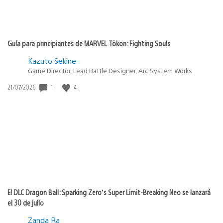
Guía para principiantes de MARVEL Tōkon: Fighting Souls
Kazuto Sekine
Game Director, Lead Battle Designer, Arc System Works
Fecha
1
4
21/07/2026
de
publicación:
El DLC Dragon Ball: Sparking Zero’s Super Limit-Breaking Neo se lanzará
el 30 de julio
Zanda Ra