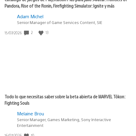
Pandora, Rise of the Ronin, Firefighting Simulator: Ignite y más
Adam Michel
Senior Manager of Game Services Content, SIE
Fecha
2
13
15/07/2026
de
publicación:
Todo lo que necesitas saber sobre la beta abierta de MARVEL Tōkon:
Fighting Souls
Melaine Brou
Senior Manager, Games Marketing, Sony Interactive
Entertainment
Fecha
10
16/07/2026