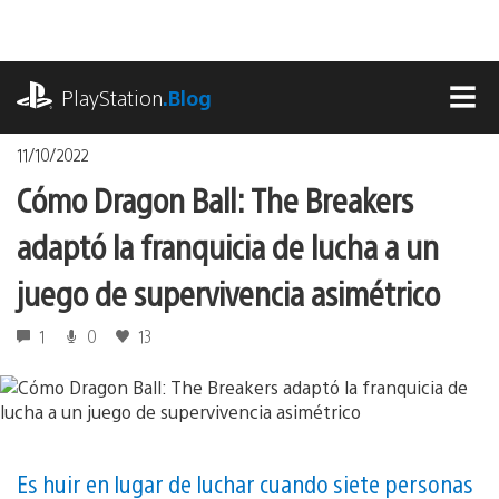
Pasa
al
contenido
playstation.com
PlayStation
.Blog
MEN
11/10/2022
Cómo Dragon Ball: The Breakers
adaptó la franquicia de lucha a un
juego de supervivencia asimétrico
1
0
13
Es huir en lugar de luchar cuando siete personas