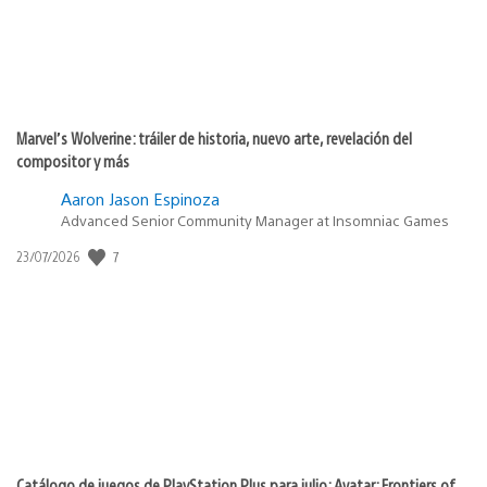
Marvel’s Wolverine: tráiler de historia, nuevo arte, revelación del
compositor y más
Aaron Jason Espinoza
Advanced Senior Community Manager at Insomniac Games
Fecha
7
23/07/2026
de
publicación:
Catálogo de juegos de PlayStation Plus para julio: Avatar: Frontiers of