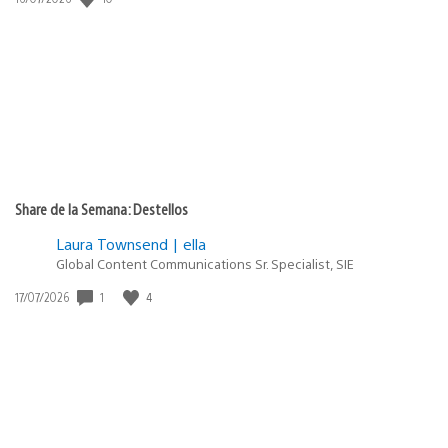
de
publicación:
Share de la Semana: Destellos
Laura Townsend | ella
Global Content Communications Sr. Specialist, SIE
Fecha
1
4
17/07/2026
de
publicación: