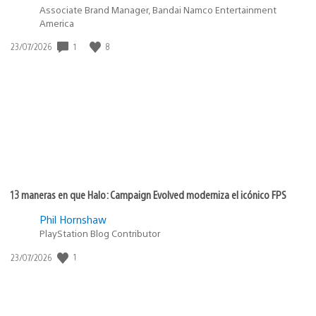
Associate Brand Manager, Bandai Namco Entertainment
America
Fecha
1
8
23/07/2026
de
publicación:
13 maneras en que Halo: Campaign Evolved moderniza el icónico FPS
Phil Hornshaw
PlayStation Blog Contributor
Fecha
1
23/07/2026
de
publicación: