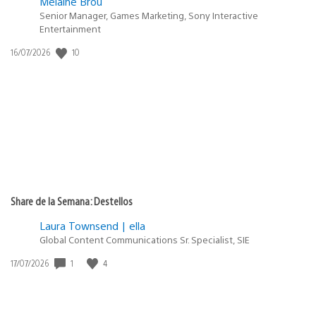
Melaine Brou
Senior Manager, Games Marketing, Sony Interactive
Entertainment
Fecha
10
16/07/2026
de
publicación:
Share de la Semana: Destellos
Laura Townsend | ella
Global Content Communications Sr. Specialist, SIE
Fecha
1
4
17/07/2026
de
publicación: