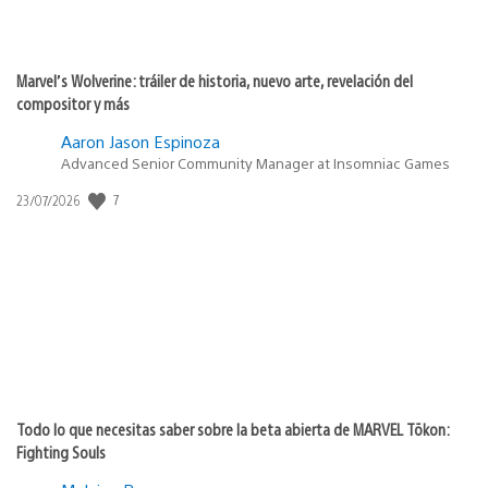
Marvel’s Wolverine: tráiler de historia, nuevo arte, revelación del
compositor y más
Aaron Jason Espinoza
Advanced Senior Community Manager at Insomniac Games
Fecha
7
23/07/2026
de
publicación:
Todo lo que necesitas saber sobre la beta abierta de MARVEL Tōkon:
Fighting Souls