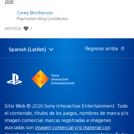
2026
Corey Brotherson
PlayStation Blog Contributor
Fecha
5
14/07/2026
de
publicación:
Regresar arriba
Spanish (LatAm)
Elige
Región
una
actual:
región
Sony
Interactive
Entertainment
Sitio Web © 2026 Sony Interactive Entertainment. Todo
el contenido, títulos de los juegos, nombres de marca y/o
imagen comercial, marcas registradas e imágenes
asociadas son
imagen comercial y/o material con