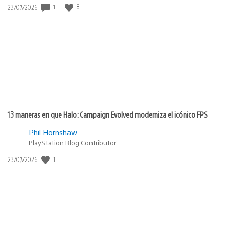
Fecha
1
8
23/07/2026
de
publicación:
13 maneras en que Halo: Campaign Evolved moderniza el icónico FPS
Phil Hornshaw
PlayStation Blog Contributor
Fecha
1
23/07/2026
de
publicación: