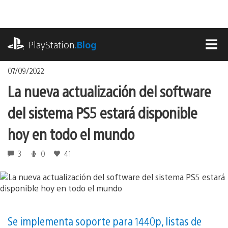
Pasa
al
contenido
playstation.com
PlayStation
.Blog
MEN
07/09/2022
La nueva actualización del software
del sistema PS5 estará disponible
hoy en todo el mundo
3
0
41
Se implementa soporte para 1440p, listas de