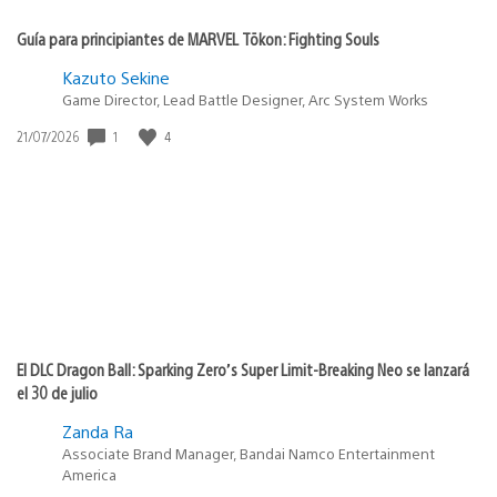
Guía para principiantes de MARVEL Tōkon: Fighting Souls
Kazuto Sekine
Game Director, Lead Battle Designer, Arc System Works
Fecha
1
4
21/07/2026
de
publicación:
El DLC Dragon Ball: Sparking Zero’s Super Limit-Breaking Neo se lanzará
el 30 de julio
Zanda Ra
Associate Brand Manager, Bandai Namco Entertainment
America