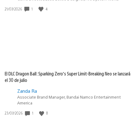
Fecha
1
4
21/07/2026
de
publicación:
El DLC Dragon Ball: Sparking Zero’s Super Limit-Breaking Neo se lanzará
el 30 de julio
Zanda Ra
Associate Brand Manager, Bandai Namco Entertainment
America
Fecha
1
8
23/07/2026
de
publicación: