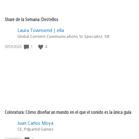
Share de la Semana: Destellos
Laura Townsend | ella
Global Content Communications Sr. Specialist, SIE
Fecha
1
4
17/07/2026
de
publicación:
Coloratura: Cómo diseñar un mundo en el que el sonido es la única guía
Juan Carlos Moya
CE, Pdpartid Games
Fecha