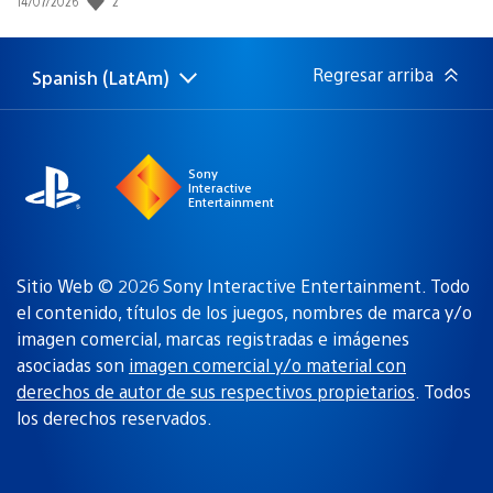
2
14/07/2026
de
publicación:
Regresar arriba
Spanish (LatAm)
Elige
Región
una
actual:
región
Sony
Interactive
Entertainment
Sitio Web © 2026 Sony Interactive Entertainment. Todo
el contenido, títulos de los juegos, nombres de marca y/o
imagen comercial, marcas registradas e imágenes
asociadas son
imagen comercial y/o material con
derechos de autor de sus respectivos propietarios
. Todos
los derechos reservados.