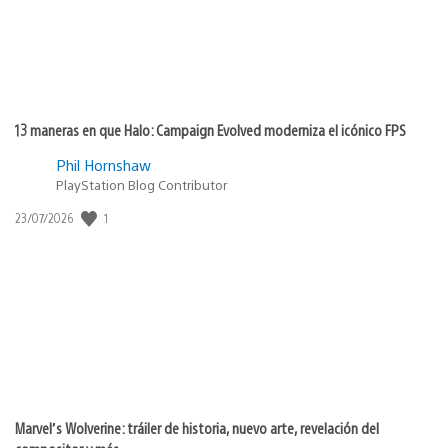
13 maneras en que Halo: Campaign Evolved moderniza el icónico FPS
Phil Hornshaw
PlayStation Blog Contributor
Fecha
1
23/07/2026
de
publicación:
Marvel’s Wolverine: tráiler de historia, nuevo arte, revelación del