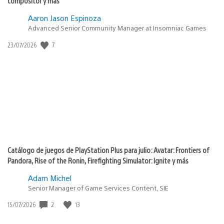
compositor y más
Aaron Jason Espinoza
Advanced Senior Community Manager at Insomniac Games
Fecha
7
23/07/2026
de
publicación:
Catálogo de juegos de PlayStation Plus para julio: Avatar: Frontiers of
Pandora, Rise of the Ronin, Firefighting Simulator: Ignite y más
Adam Michel
Senior Manager of Game Services Content, SIE
Fecha
2
13
15/07/2026
de
publicación: