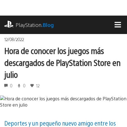
Pasa
al
contenido
playstation.com
PlayStation
.Blog
MEN
12/08/2022
Hora de conocer los juegos más
descargados de PlayStation Store en
julio
0
0
12
Deportes y un pequeño nuevo amigo entre los