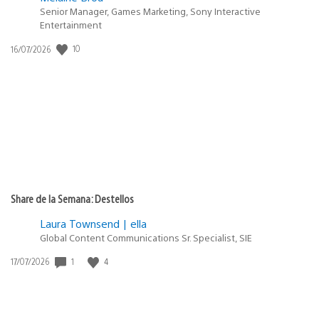
Senior Manager, Games Marketing, Sony Interactive
Entertainment
Fecha
10
16/07/2026
de
publicación:
Share de la Semana: Destellos
Laura Townsend | ella
Global Content Communications Sr. Specialist, SIE
Fecha
1
4
17/07/2026
de
publicación: