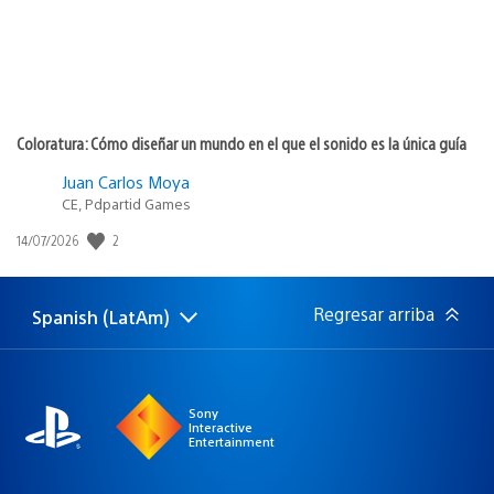
Coloratura: Cómo diseñar un mundo en el que el sonido es la única guía
Juan Carlos Moya
CE, Pdpartid Games
Fecha
2
14/07/2026
de
publicación:
Regresar arriba
Spanish (LatAm)
Elige
Región
una
actual:
región
Sony
Interactive
Entertainment