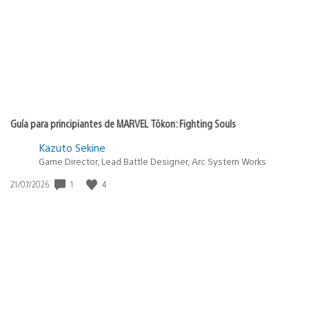
Guía para principiantes de MARVEL Tōkon: Fighting Souls
Kazuto Sekine
Game Director, Lead Battle Designer, Arc System Works
Fecha
1
4
21/07/2026
de
publicación: