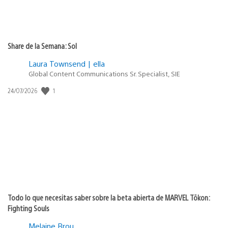
Share de la Semana: Sol
Laura Townsend | ella
Global Content Communications Sr. Specialist, SIE
Fecha
1
24/07/2026
de
publicación:
Todo lo que necesitas saber sobre la beta abierta de MARVEL Tōkon:
Fighting Souls
Melaine Brou