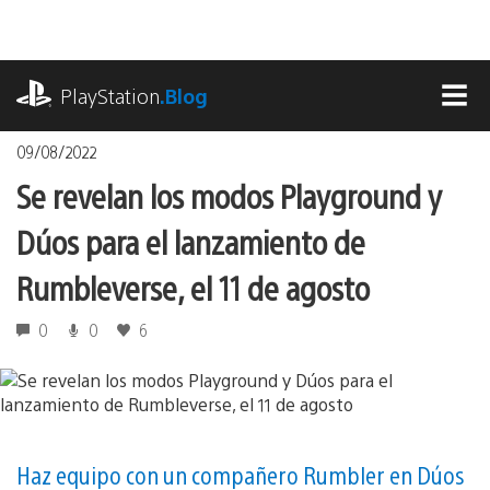
Pasa
al
contenido
playstation.com
PlayStation
.Blog
MEN
09/08/2022
Se revelan los modos Playground y
Dúos para el lanzamiento de
Rumbleverse, el 11 de agosto
0
0
6
Haz equipo con un compañero Rumbler en Dúos