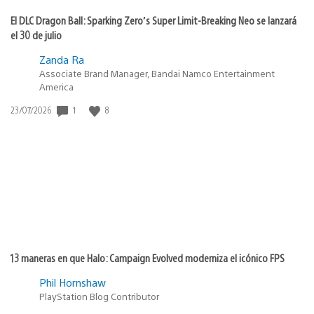
El DLC Dragon Ball: Sparking Zero’s Super Limit-Breaking Neo se lanzará
el 30 de julio
Zanda Ra
Associate Brand Manager, Bandai Namco Entertainment
America
Fecha
1
8
23/07/2026
de
publicación:
13 maneras en que Halo: Campaign Evolved moderniza el icónico FPS
Phil Hornshaw
PlayStation Blog Contributor