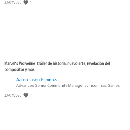
Fecha
1
23/07/2026
de
publicación:
Marvel’s Wolverine: tráiler de historia, nuevo arte, revelación del
compositor y más
Aaron Jason Espinoza
Advanced Senior Community Manager at Insomniac Games
Fecha
7
23/07/2026
de
publicación: