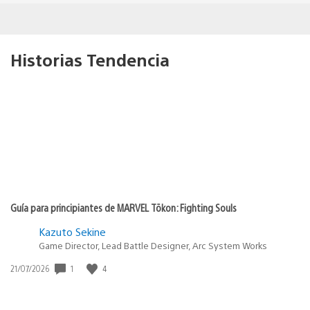
Historias Tendencia
Guía para principiantes de MARVEL Tōkon: Fighting Souls
Kazuto Sekine
Game Director, Lead Battle Designer, Arc System Works
Fecha
1
4
21/07/2026
de
publicación: