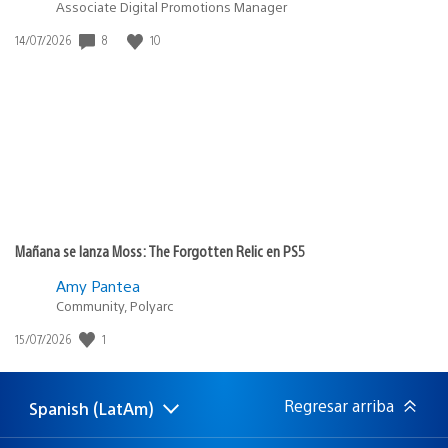
Associate Digital Promotions Manager
Fecha
8
10
14/07/2026
de
publicación:
Mañana se lanza Moss: The Forgotten Relic en PS5
Amy Pantea
Community, Polyarc
Fecha
1
15/07/2026
de
publicación:
Regresar arriba
Spanish (LatAm)
Elige
Región
una
actual:
región