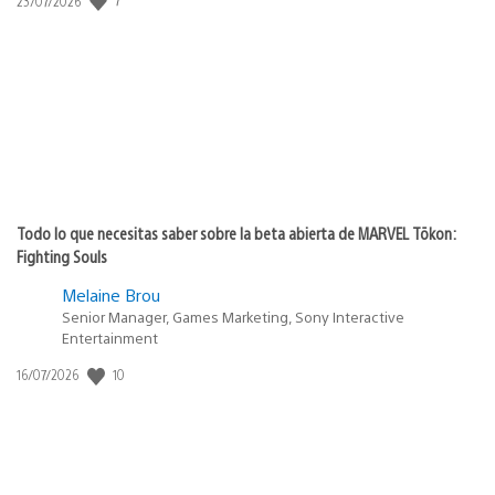
23/07/2026
de
publicación:
Todo lo que necesitas saber sobre la beta abierta de MARVEL Tōkon:
Fighting Souls
Melaine Brou
Senior Manager, Games Marketing, Sony Interactive
Entertainment
Fecha
10
16/07/2026
de
publicación: