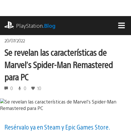
Pasa
al
contenido
playstation.com
PlayStation
.Blog
MEN
20/07/2022
Se revelan las características de
Marvel’s Spider-Man Remastered
para PC
0
0
10
Resérvalo ya en Steam y Epic Games Store.