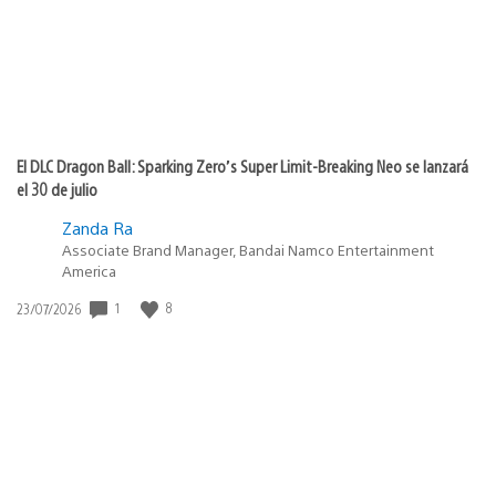
El DLC Dragon Ball: Sparking Zero’s Super Limit-Breaking Neo se lanzará
el 30 de julio
Zanda Ra
Associate Brand Manager, Bandai Namco Entertainment
America
Fecha
1
8
23/07/2026
de
publicación: