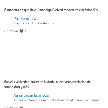
13 maneras en que Halo: Campaign Evolved moderniza el icónico FPS
Phil Hornshaw
PlayStation Blog Contributor
Fecha
1
23/07/2026
de
publicación:
Marvel’s Wolverine: tráiler de historia, nuevo arte, revelación del
compositor y más
Aaron Jason Espinoza
Advanced Senior Community Manager at Insomniac Games
Fecha
7