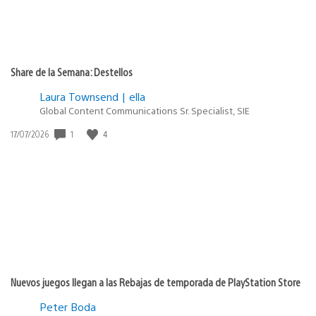
Share de la Semana: Destellos
Laura Townsend | ella
Global Content Communications Sr. Specialist, SIE
Fecha
1
4
17/07/2026
de
publicación:
Nuevos juegos llegan a las Rebajas de temporada de PlayStation Store
Peter Boda