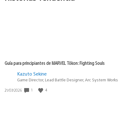
Guía para principiantes de MARVEL Tōkon: Fighting Souls
Kazuto Sekine
Game Director, Lead Battle Designer, Arc System Works
Fecha
1
4
21/07/2026
de
publicación: