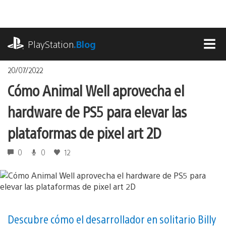
Pasa
al
contenido
playstation.com
PlayStation
.Blog
MEN
20/07/2022
Cómo Animal Well aprovecha el
hardware de PS5 para elevar las
plataformas de pixel art 2D
0
0
12
Descubre cómo el desarrollador en solitario Billy