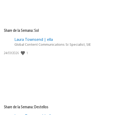
Share de la Semana: Sol
Laura Townsend | ella
Global Content Communications Sr. Specialist, SIE
Fecha
1
24/07/2026
de
publicación:
Share de la Semana: Destellos