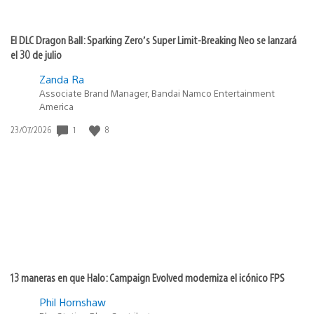
El DLC Dragon Ball: Sparking Zero’s Super Limit-Breaking Neo se lanzará
el 30 de julio
Zanda Ra
Associate Brand Manager, Bandai Namco Entertainment
America
Fecha
1
8
23/07/2026
de
publicación:
13 maneras en que Halo: Campaign Evolved moderniza el icónico FPS
Phil Hornshaw