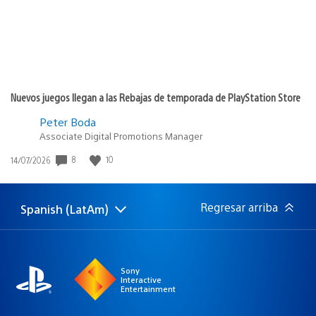
Nuevos juegos llegan a las Rebajas de temporada de PlayStation Store
Peter Boda
Associate Digital Promotions Manager
Fecha
8
10
14/07/2026
de
publicación:
Regresar arriba
Spanish (LatAm)
Elige
Región
una
actual:
región
Sony
Interactive
Entertainment