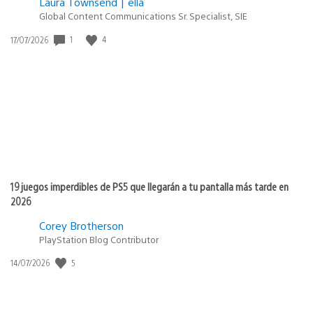
Laura Townsend | ella
Global Content Communications Sr. Specialist, SIE
Fecha
1
4
17/07/2026
de
publicación:
19 juegos imperdibles de PS5 que llegarán a tu pantalla más tarde en
2026
Corey Brotherson
PlayStation Blog Contributor
Fecha
5
14/07/2026
de
publicación: