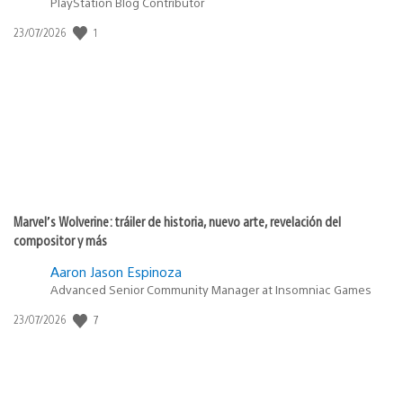
PlayStation Blog Contributor
Fecha
1
23/07/2026
de
publicación:
Marvel’s Wolverine: tráiler de historia, nuevo arte, revelación del
compositor y más
Aaron Jason Espinoza
Advanced Senior Community Manager at Insomniac Games
Fecha
7
23/07/2026
de
publicación: