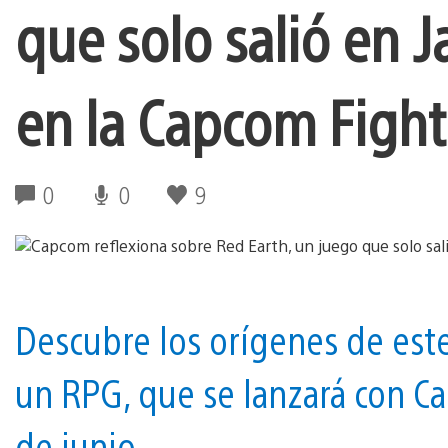
que solo salió en J
en la Capcom Fighti
0
0
9
Descubre los orígenes de est
un RPG, que se lanzará con Ca
de junio.