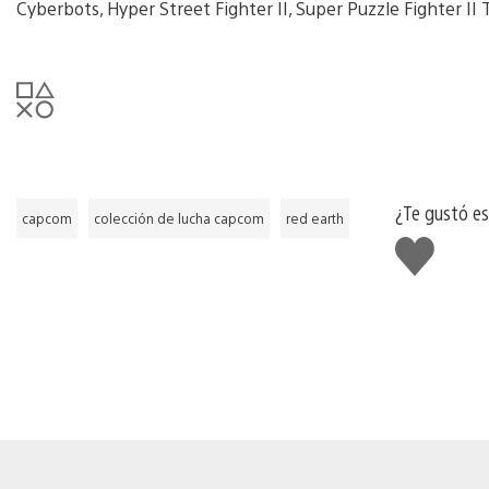
Cyberbots, Hyper Street Fighter II, Super Puzzle Fighter I
¿Te gustó e
capcom
colección de lucha capcom
red earth
Me
gusta