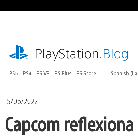
Pasa
al
contenido
playstation.com
PlayStation
.Blog
PS5
PS4
PS VR
PS Plus
PS Store
Spanish (L
Elige
Región
una
actual:
región
15/06/2022
Capcom reflexiona 