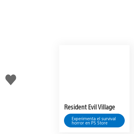
Me
gusta
Resident Evil Village
Experimenta el survival
horror en PS Store