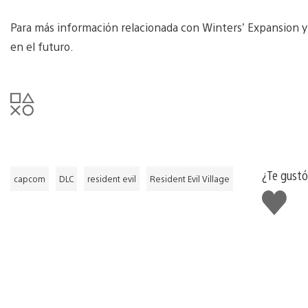
Para más información relacionada con Winters’ Expansion y 
en el futuro.
¿Te gustó
capcom
DLC
resident evil
Resident Evil Village
Me
gusta