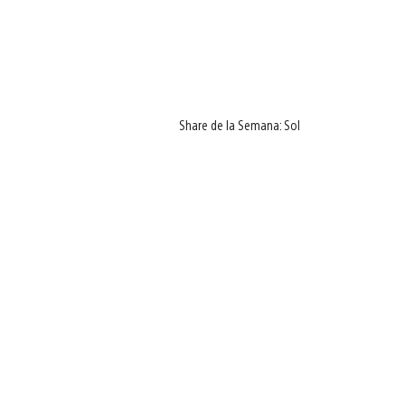
Share de la Semana: Sol
View
and
download
image