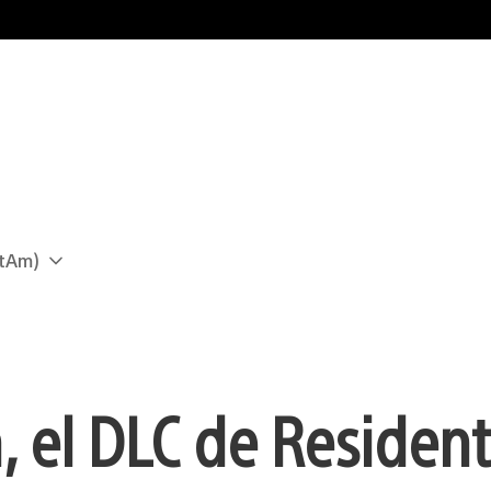
atAm)
 el DLC de Resident 