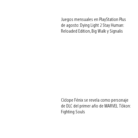
Juegos mensuales en PlayStation Plus
de agosto: Dying Light 2 Stay Human:
Reloaded Edition, Big Walk y Signalis
View
and
Cíclope Fénix se revela como personaje
download
de DLC del primer año de MARVEL Tōkon:
image
Fighting Souls