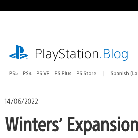
Pasa
al
contenido
playstation.com
PlayStation
.Blog
PS5
PS4
PS VR
PS Plus
PS Store
Spanish (L
Elige
Región
una
actual:
región
14/06/2022
Winters’ Expansion,